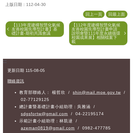
園
上版日期：112-04-30
專
回上一頁
回最上面
區
【113年度建構智慧化氣候
【112年度建構智慧化氣候
歷
友善校園先導型計畫】基
友善校園先導型計畫申請
年
礎計畫-期初共識會議
說明會暨111年度永續循環
校園成果展】相關檔案下
計
載
畫
成
果
:::
訊
更新日期
115-08-05
息
公
聯絡資訊
告
教育部聯絡人： 楊哲欣 /
shin@mail.moe.gov.tw
/
資
02-77129125
料
總計畫暨基礎計畫小組助理：吳雅涵 /
下
sdgsfortw@gmail.com
/ 04-22195174
載
示範計畫小組助理：林凱逯 /
區
azeman0819@gmail.com
/ 0982-477785