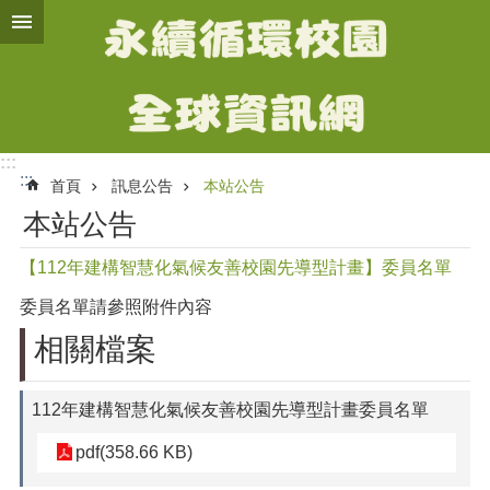
跳到主要內容區塊
進
階
搜
尋
:::
:::
首頁
訊息公告
本站公告
計
本站公告
畫
簡
【112年建構智慧化氣候友善校園先導型計畫】委員名單
介
委員名單請參照附件內容
智
慧
相關檔案
化
氣
候
112年建構智慧化氣候友善校園先導型計畫委員名單
友
pdf(358.66 KB)
善
校