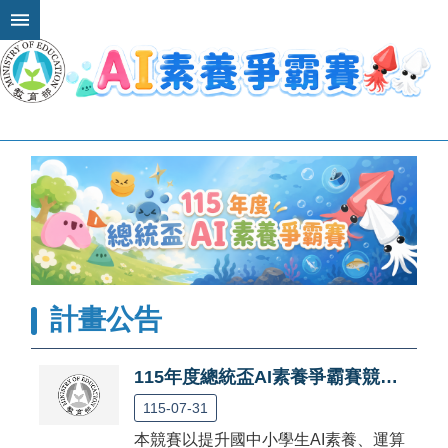
跳到主要內容區塊
進
階
搜
尋
最
新
消
息
1
1
計畫公告
5
年
度
115年度總統盃AI素養爭霸賽競賽細則(草案) 公告
競
賽
115-07-31
簡
本競賽以提升國中小學生AI素養、運算
介