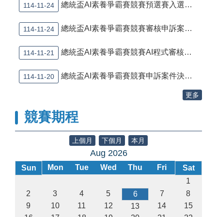
總統盃AI素養爭霸賽競賽預選賽入選名單及賽程公告
回
114-11-24
首
頁
總統盃AI素養爭霸賽競賽審核申訴案件決議結果公告
114-11-24
網
總統盃AI素養爭霸賽競賽AI程式審核結果公告
114-11-21
站
導
覽
總統盃AI素養爭霸賽競賽申訴案件決議結果公告
114-11-20
更多
競賽期程
上個月
下個月
本月
Aug 2026
Mon
Tue
Wed
Thu
Fri
Sun
Sat
1
2
3
4
5
7
8
6
9
10
11
12
14
15
13