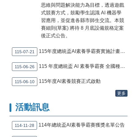
思維與問題解決能力為目標，透過遊戲
活
式競賽方式，鼓勵學生認識 AI 機器學
動
習應用，並促進各縣市師生交流。本競
期
賽細則(草案) 將待 8 月底設備規格定案
程
後正式公告。
競
賽
115年度總統盃AI素養爭霸賽實施計畫 公告
115-07-21
工
具
115 年度總統盃 AI 素養爭霸賽 全國種子教師課程研習計畫 公告
115-06-26
歷
屆
115年度AI素養競賽正式啟動
115-06-10
成
績
更多
活
活動訊息
動
紀
錄
114年總統盃AI素養爭霸賽獲獎名單公告
114-11-28