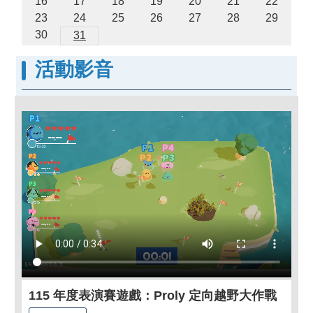
16
17
18
19
20
21
22
23
24
25
26
27
28
29
30
31
活動影音
115 年度表演賽遊戲：Proly 定向越野大作戰