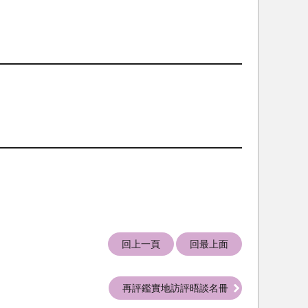
回上一頁
回最上面
再評鑑實地訪評晤談名冊