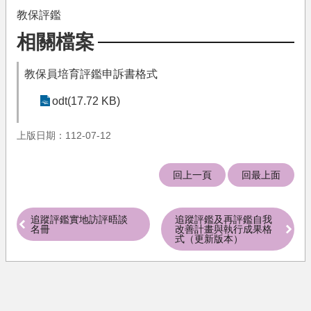
果
教保評鑑
文
相關檔案
件
下
教保員培育評鑑申訴書格式
載
odt(17.72 KB)
培
育
機
上版日期：112-07-12
構
回上一頁
回最上面
相
關
法
規
追蹤評鑑實地訪評晤談
追蹤評鑑及再評鑑自我
名冊
改善計畫與執行成果格
式（更新版本）
關
於
我
們