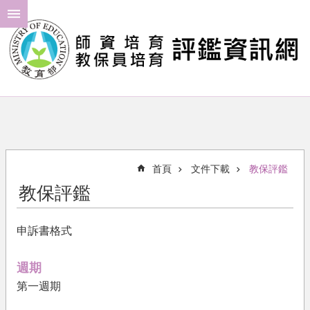
跳到主要內容區塊
進
階
搜
尋
最
新
消
首頁
文件下載
教保評鑑
息
教保評鑑
年
度
申訴書格式
計
畫
週期
評
第一週期
鑑
結