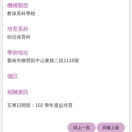
果
機構類型
教保系科學校
文
件
下
培育系科
載
幼兒保育科
培
育
學校地址
機
臺南市柳營區中山東路二段1116號
構
相
備註
關
法
相關資訊
規
關
五專日間部：102 學年度起培育
於
我
們
回上一頁
回最上面