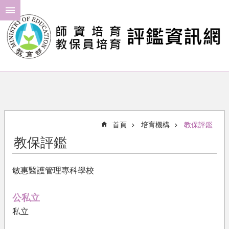
跳到主要內容區塊
進
階
搜
尋
最
新
消
首頁
培育機構
教保評鑑
息
教保評鑑
年
度
敏惠醫護管理專科學校
計
畫
公私立
評
私立
鑑
結