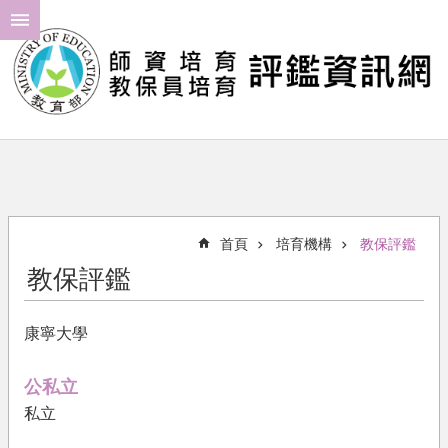
跳到主要內容區塊
進
階
搜
尋
最
新
消
首頁
培育機構
教保評鑑
息
教保評鑑
年
度
康寧大學
計
畫
公私立
評
私立
鑑
結