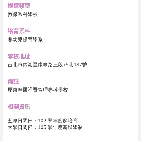
果
機構類型
教保系科學校
文
件
下
培育系科
載
嬰幼兒保育學系
培
育
學校地址
機
台北市內湖區康寧路三段75巷137號
構
相
備註
關
原康寧醫護暨管理專科學校
法
規
相關資訊
關
於
五專日間部：102 學年度起培育
我
大學日間部：105 學年度新增學制
們