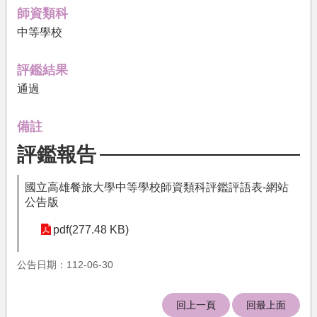
果
師資類科
中等學校
文
件
下
評鑑結果
載
通過
培
育
備註
機
評鑑報告
構
相
國立高雄餐旅大學中等學校師資類科評鑑評語表-網站
關
公告版
法
規
pdf(277.48 KB)
關
公告日期：112-06-30
於
我
們
回上一頁
回最上面