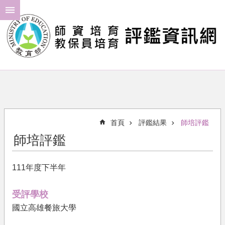
跳到主要內容區塊
進
階
搜
尋
最
新
消
首頁
評鑑結果
師培評鑑
息
師培評鑑
年
度
111年度下半年
計
畫
受評學校
評
國立高雄餐旅大學
鑑
結