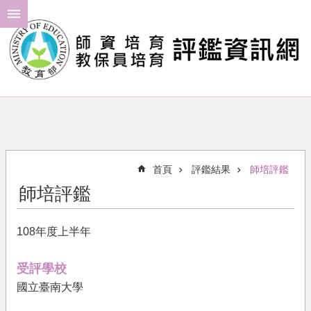
跳到主要內容區塊
進
階
搜
尋
最
新
消
首頁
評鑑結果
師培評鑑
息
師培評鑑
年
度
108年度上半年
計
畫
受評學校
評
國立臺南大學
鑑
結