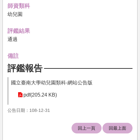
果
師資類科
幼兒園
文
件
下
評鑑結果
載
通過
培
育
備註
機
評鑑報告
構
相
國立臺南大學幼兒園類科-網站公告版
關
法
pdf(205.24 KB)
規
公告日期：108-12-31
關
於
我
回上一頁
回最上面
們