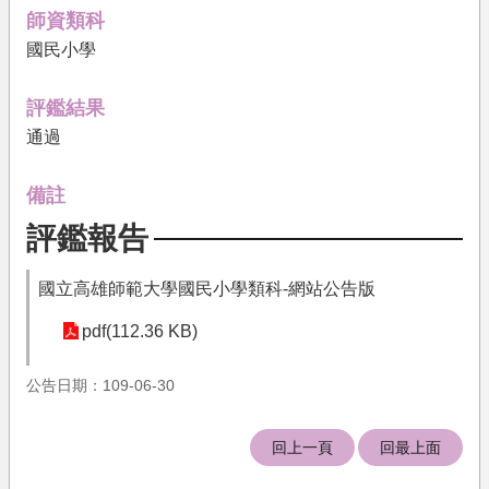
果
師資類科
國民小學
文
件
下
評鑑結果
載
通過
培
育
備註
機
評鑑報告
構
相
國立高雄師範大學國民小學類科-網站公告版
關
法
pdf(112.36 KB)
規
公告日期：109-06-30
關
於
我
回上一頁
回最上面
們