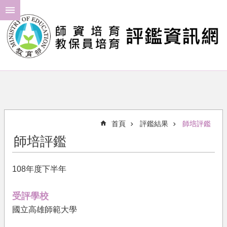
跳到主要內容區塊
進
階
搜
尋
最
新
消
首頁
評鑑結果
師培評鑑
息
師培評鑑
年
度
108年度下半年
計
畫
受評學校
評
國立高雄師範大學
鑑
結