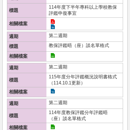
果
114年度下半年專科以上學校教保
評鑑申復事宜
文
件
下
載
第二週期
培
教保評鑑晤（座）談名單格式
育
機
構
第二週期
相
115年度分年評鑑概況說明書格式
關
（114.10.1更新）
法
規
關
第二週期
於
114年度教保評鑑分年評鑑晤
我
（座）談名單格式
們