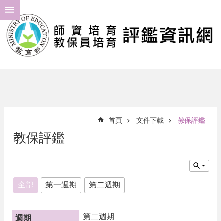
跳到主要內容區塊
進
階
搜
尋
最
新
消
首頁
文件下載
教保評鑑
息
教保評鑑
年
度
計
畫
全部
第一週期
第二週期
評
鑑
第二週期
結