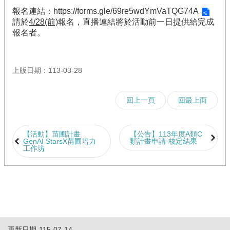
網
報名連結：
https://forms.gle/69re5wdYmVaTQG74A
站
請於
4/28(前)
報名，直播連結將於活動前一日提供給完成
導
報名者。
覽
上版日期：113-03-28
回上一頁
回最上面
【活動】苗圃計畫
【公告】113年度A類C
GenAI StarsX苗圃培力
類計畫申請-核定結果
工作坊
更新日期
115-07-14