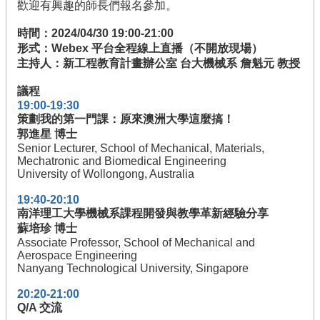
歡迎有興趣的師長們報名參加。
隊
時間：2024/04/30 19:00-21:00
成
形式：Webex 平台全程線上直播（不開放現場）
果
主持人：新工程教育計畫辦公室 台大機械系 詹魁元 教授
資
源
議程
19:00-19:30
課
策劃我的第一門課：原來澳洲大學這麼搞！
群
郭進星 博士
教
Senior Lecturer, School of Mechanical, Materials,
材
Mechatronic and Biomedical Engineering
University of Wollongong, Australia
計
畫
19:40-20:10
行
南洋理工大學機械系課程開發與教學革新經驗分享
政
蘇培珍 博士
Associate Professor, School of Mechanical and
Aerospace Engineering
回
Nanyang Technological University, Singapore
首
20:20-21:00
頁
Q/A 交流