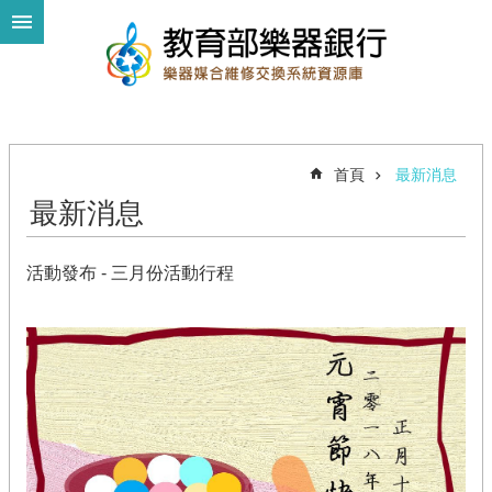
跳到主要內容區塊
進
階
搜
尋
首頁
最新消息
最新消息
我
要
活動發布 - 三月份活動行程
捐
樂
器
我
需
要
樂
器