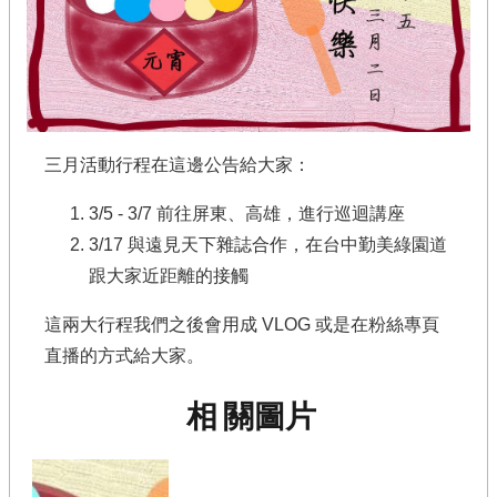
計
畫
介
紹
相
關
三月活動行程在這邊公告給大家：
查
詢
3/5 - 3/7 前往屏東、高雄，進行巡迴講座
最
3/17 與遠見天下雜誌合作，在台中勤美綠園道
新
跟大家近距離的接觸
消
息
這兩大行程我們之後會用成 VLOG 或是在粉絲專頁
聯
直播的方式給大家。
絡
我
相關圖片
們
回