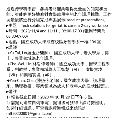
據
透過跨學科學習，參與者將能夠獲得更全面的知識和技
重
能，並能夠更好地應對實際應用中的老年護理挑戰。工作
點
坊最後將進行分組完成專案展示(product presentation)。
目
▸主題：Tech solutions for geriatric care: a 2-day workshop
標
▸時間：2023/11/4 and 11/11，09:00-17:00 (報到時間為
08:30-09:00)
計
▸地點：國立成功大學成杏校區牙醫學系一樓 104 室
畫
▸講師：
內
➜Yu-Tai, Lo(羅玉岱醫師)，國立成功大學，老人學系，博
容
士，專業領域為老年護理。
➜Che-Wei, Lin(林哲偉老師)，國立成功大學，醫學工程學
計
系，副教授，專業領域為人工智慧（AI）、虛擬實境
畫
（VR）和擴增實境（AR）。
架
➜Yen-Chin, Chen(陳嬿今老師)，國立成功大學，護理學
構
系，助理教授，專業領域為成人和老年人的症狀性護理。
▸備註：
計
1) 報名截止日期：2023 年 10 月 29 日下午 5 點。
畫
2) 需簽到退並自備筆電，簽退後可獲得上課時數證明。
辦
如需詳細資訊，可查看課程海報或來信諮詢
公
(
nft20200801@gmail.com
)
室