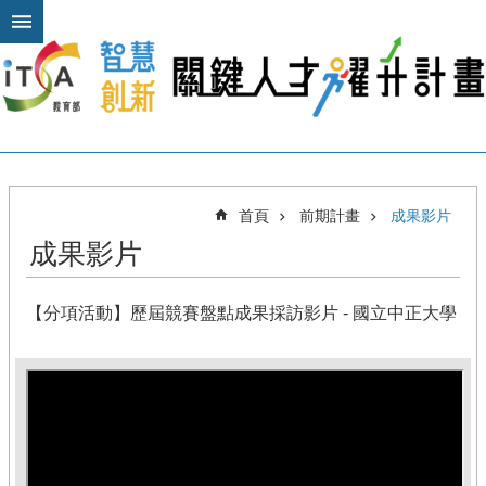
跳到主要內容區塊
進
階
搜
尋
關
首頁
前期計畫
成果影片
於
成果影片
本
計
畫
【分項活動】歷屆競賽盤點成果採訪影片 - 國立中正大學
公
布
欄
計
畫
平