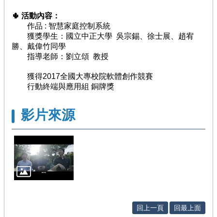
徵
🌵
活動內容：
件
作品 : 智慧家庭控制系統
/
獲獎學生：國立中正大學 吳宗錫、徐士展、趙宥
管
勝、戴偉竹同學
考
指導老師：劉立頌 教授
回
獲得2017全國大專校院軟體創作競賽
首
行動終端與應用組 銅牌獎
頁
影片來源
網
站
導
覽
回上一頁
回最上面