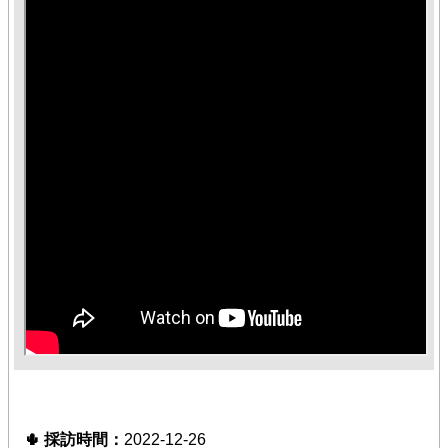
臺
競
賽
/
評
量
活
動
花
絮
知
識
地
圖
前
期
計
畫
🌵
採訪
時間：
2022-12-26