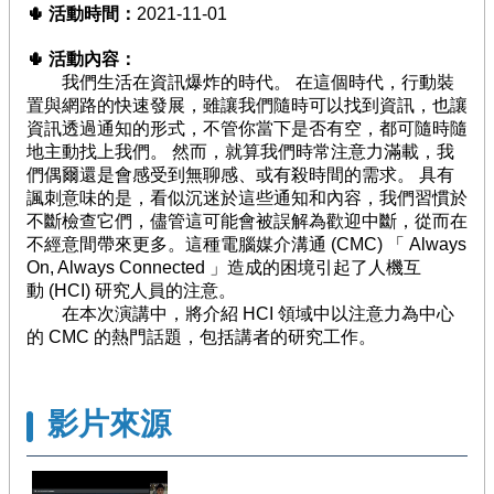
🌵
活動時間：
2021-11-01
徵
件
🌵
活動內容：
/
我們生活在資訊爆炸的時代。 在這個時代，行動裝
管
置與網路的快速發展，雖讓我們隨時可以找到資訊，也讓
考
資訊透過通知的形式，不管你當下是否有空，都可隨時隨
地主動找上我們。 然而，就算我們時常注意力滿載，我
回
們偶爾還是會感受到無聊感、或有殺時間的需求。 具有
首
諷刺意味的是，看似沉迷於這些通知和內容，我們習慣於
頁
不斷檢查它們，儘管這可能會被誤解為歡迎中斷，從而在
不經意間帶來更多。
這種電腦媒介溝通 (CMC) 「 Always
網
On, Always Connected 」造成的困境引起了人機互
站
動 (HCI) 研究人員的注意。
導
在本次演講中，將介紹 HCI 領域中以注意力為中心
覽
的 CMC 的熱門話題，包括講者的研究工作。
影片來源