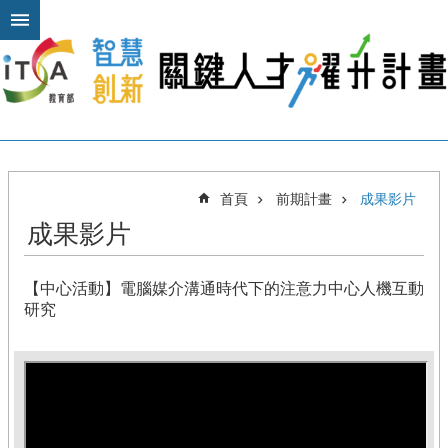
跳到主要內容區塊
進
階
搜
尋
關
首頁
前期計畫
成果影片
於
成果影片
本
計
畫
【中心活動】電腦媒介溝通時代下的注意力中心人機互動
公
研究
布
欄
計
畫
平