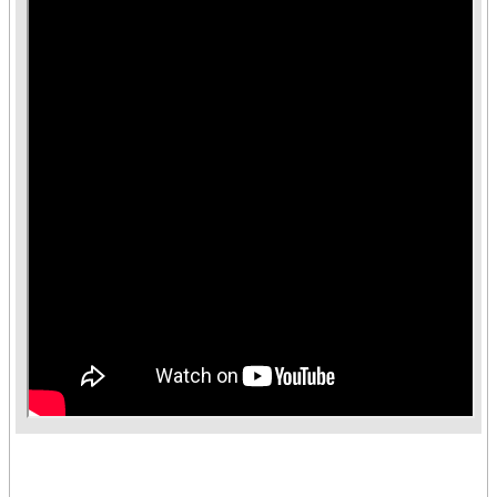
臺
競
賽
/
評
量
活
動
花
絮
知
識
地
圖
前
期
計
畫