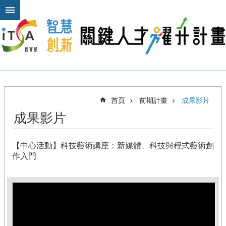
跳到主要內容區塊
進
階
搜
尋
關
首頁
前期計畫
成果影片
於
成果影片
本
計
畫
【中心活動】科技藝術講座：新媒體、科技與程式藝術創
公
作入門
布
欄
計
畫
平