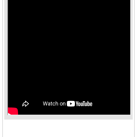
臺
競
賽
/
評
量
活
動
花
絮
知
識
地
圖
前
期
計
畫