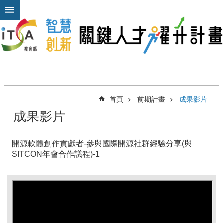
跳到主要內容區塊
進
階
搜
尋
關
首頁
前期計畫
成果影片
於
成果影片
本
計
畫
開源軟體創作貢獻者-參與國際開源社群經驗分享(與
公
SITCON年會合作議程)-1
布
欄
計
畫
平