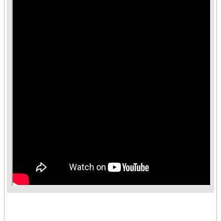
臺
競
賽
/
評
量
活
動
花
絮
知
識
地
圖
前
期
計
畫