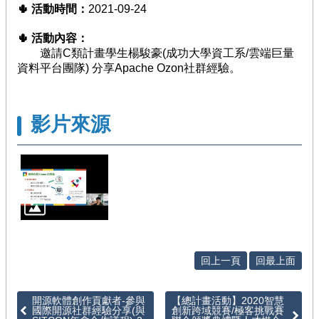
🌵
活動時間：
2021-09-24
徵
件
🌵
活動內容：
/
邀請C類計畫學生楊駿豪(成功大學資工系/雲端巨量
管
資料平台團隊) 分享Apache Ozon社群經驗。
考
回
影片來源
首
頁
網
站
導
覽
回上一頁
回最上面
開源軟體創作貢獻者-參與
【總計畫活動】2020智慧
國際開源社群經驗分享(與
創新跨域競賽/極客挑戰賽