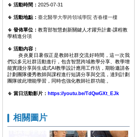
臺
活動時間：
2025-07-31
🌵
競
活動地點：
🌵
臺北醫學大學跨領域學院 杏春樓一樓
賽
/
發佈單位：
教育部智慧創新關鍵人才躍升計畫-課程教
🌵
評
學精進分項
量
活動內容：
🌵
活
炎炎夏日暑假正是教師社群交流好時間，這一次我
動
們以多元社群活動進行，包含智慧跨域教學分享、教學增
花
能實踐分享與生成式AI教學設計應用工作坊，期盼邀請各
絮
計劃團隊優秀教師與課程進行短講分享與交流，達到計劃
知
團隊彼此增能學習，同時也強化教師社群功能
。
識
地
當日活動影片：
https://youtu.be/TdQwGXt_EJk
🌵
圖
前
相關圖片
期
計
畫