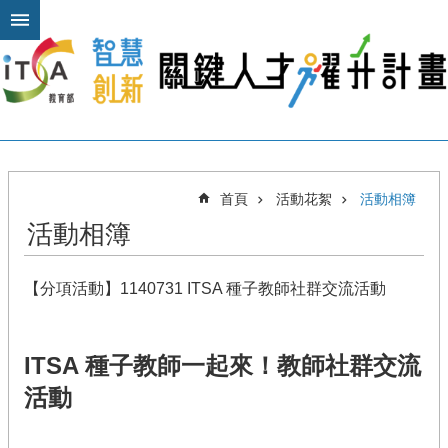
跳到主要內容區塊
進
階
搜
尋
關
首頁
活動花絮
活動相簿
於
活動相簿
本
計
畫
【分項活動】1140731 ITSA 種子教師社群交流活動
公
布
欄
ITSA 種子教師一起來！教師社群交流
計
活動
畫
平