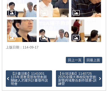
徵
件
/
管
考
回
首
頁
上版日期：114-09-17
網
回上一頁
回最上面
站
導
覽
【計畫活動】1141001
【分項活動】1140725
115年度教育部智慧創新
2025全國大專校院智慧創
關鍵人才躍升計畫徵件說
新暨跨域整合創作競賽-訓
明會
練營