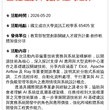
臺
競
活動時間：
2026-05-20
賽
🌵
/
評
活動地點：
國立成功大學資訊工程學系 65405 室
🌵
量
發佈單位：
教育部智慧創新關鍵人才躍升計畫-
創作軟
🌵
活
體加值分項
動
花
活動內容：
🌵
絮
本次活動內容偏重技術實務與系統架構解析，以開
源技術為核心，深入探討支撐 AI 應用與大型資料中心運
知
作之基礎建設關鍵技術。分享內容涵蓋了 Etcd、Apache
識
Airflow 及 Ray 等重要開源專案，說明其於分散式系統協
地
調、工作流程排程、自動化資料處理、平行運算與 AI 工
圖
作負載管理等面向之應用情境與系統設計概念。
透過具國際開源專案參與經驗之講者分享，協助與
前
會者理解 AI 系統從底層基礎架構、任務排程到大規模運
期
算之完整技術脈絡，進一步掌握開源技術於 AI 基礎建設
計
與實務系統開發中的角色與應用價值，強化跨域軟體系統
畫
開發與工程實作能力。