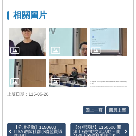
徵
件
相關圖片
/
管
考
回
首
頁
網
站
導
覽
上版日期：115-05-28
回上一頁
回最上面
【分項活動】1150603
【分項活動】1150506 開
ITSA 教師社群小聯盟觀議
源工程推動交流活動－讓
課活動
AI 偉大的資料串接工程