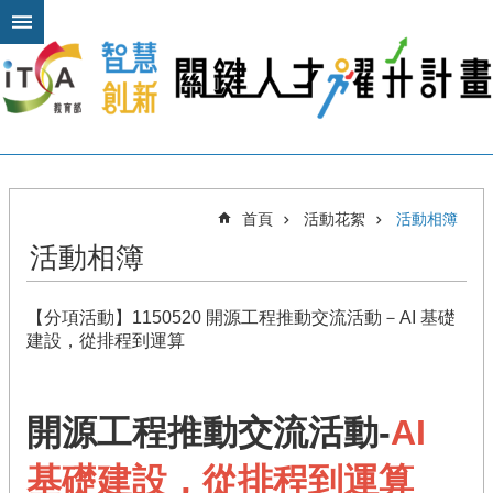
跳到主要內容區塊
進
階
搜
尋
關
首頁
活動花絮
活動相簿
於
活動相簿
本
計
畫
【分項活動】1150520 開源工程推動交流活動－AI 基礎
公
建設，從排程到運算
布
欄
開源工程推動交流活動-
AI
計
畫
基礎建設，從排程到運算
平