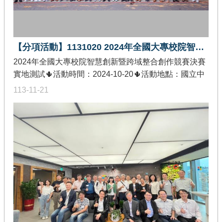
multimodal large model with reasoning abilities.2. The
fundamental research on personalization and user
alignment.3. The combination of System 1 and 2
【分項活動】1131020 2024年全國大專校院智慧創新暨跨域整合創作競賽決賽
cognitive abilities into a single universal assistant.
2024年全國大專校院智慧創新暨跨域整合創作競賽決賽
實地測試🌵活動時間：2024-10-20🌵活動地點：國立中
央大學依仁堂🌵發佈單位：教育部智慧創新關鍵人才躍
113-11-21
升計畫-價值創造推廣分項🌵活動內容：辦理智慧創新競
賽決賽，來自45間學校90隊402人參與比賽，當天各組4
位評審共計16位評審進行作品實地測試審議。