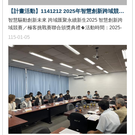
【計畫活動】1141212 2025年智慧創新跨域競賽/極客挑戰賽聯合頒獎典禮
智慧驅動創新未來 跨域匯聚永續新生2025 智慧創新跨
域競賽／極客挑戰賽聯合頒獎典禮🌵活動時間：2025-
12-12🌵活動地點：政大公企中心2樓🌵發佈單位：教育
115-01-05
部智慧創新關鍵人才躍升計畫-價值創造推廣分項🌵活動
內容：辦理 智慧創新跨域競賽/極客挑戰賽聯合頒獎典
禮，共有來自全國 32 所大專校院、171名跨域創作與程
式設計高手獲獎，除了頒發獎狀以及新臺幣 5 千元至10
萬元不等的獎金，以鼓勵獲獎學生的傑出表現。因應智
慧國家發展願景，支持我國各產業轉型升級需求，教育
部推動智慧創新關鍵人才躍升計畫，聚焦在多媒體與人
機互動、物聯網與區塊鏈、大數據與雲原生、系統軟
體、量子計算等資訊軟體核心技術領域，重點培育素質
優良的智慧創新關鍵人才，培養學生跨域實作能力，期
使學生更具備產業競爭力。本次頒獎典禮除了競賽得獎
隊伍進行受獎外，現場還有競賽得獎作品及計畫成果展
示，內容豐富精彩。