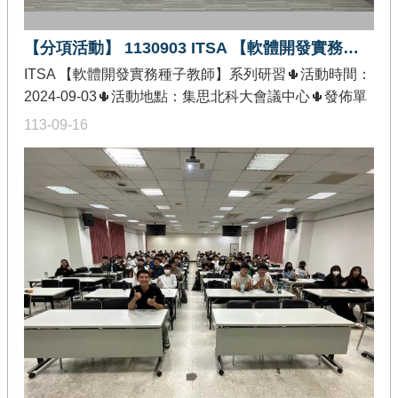
【分項活動】 1130903 ITSA 【軟體開發實務種子教師】系列研習
ITSA 【軟體開發實務種子教師】系列研習🌵活動時間：
2024-09-03🌵活動地點：集思北科大會議中心🌵發佈單
位：教育部智慧創新關鍵人才躍升計畫-課程教學精進分
113-09-16
項🌵活動內容：「軟體開發實務」種子教師培育與課程
精進是本期教育部智慧創新關鍵人才躍升計畫(ITSA)重
要績效指標之一，為培育智慧創新跨域微學程「軟體開
發實務」種子師資，以訓練學生具備軟體開發實務知能
與工具應用能力，示範學校應鼓勵並協助相關授課老師
取得「軟體開發實務」課程模組種子教師資格(作為管考
考核目標項目)，並將模組內容融入微學程重點與相關課
程，建構軟體開發實務跨域學習環境，以提升學生軟體
專案開發與維運的實務能力。