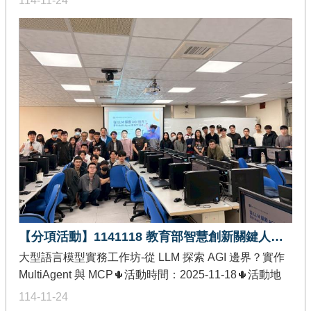
114-11-24
發佈單位：教育部智慧創新關鍵人才躍升計畫-創作軟體
加值分項🌵活動內容：以「AI 驅動的智慧校園」 與 「AI
實戰應用教學」為主軸，介紹 Google 於教育場域中應
用 Agentspace、NotebookLM 及 ADK 的實際案例，探
討如何透過 AI 技術推動校園智慧化與課程創新，期望提
供各校未來課程設計與教學推動之參考，以促進跨校與
產業間的互動合作。
【分項活動】1141118 教育部智慧創新關鍵人才躍升計畫-大型語言模型實務工作坊
大型語言模型實務工作坊-從 LLM 探索 AGI 邊界？實作
MultiAgent 與 MCP🌵活動時間：2025-11-18🌵活動地
點：國立中興大學資訊工程系 理學大樓 821 電腦教室🌵
114-11-24
發佈單位：教育部智慧創新關鍵人才躍升計畫-創作軟體