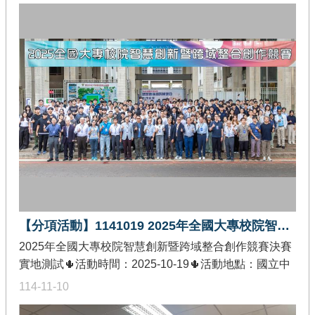
加值分項🌵活動內容：工作坊旨在鼓勵跨域學生運用生
成式 AI 輔助程式設計，課程結束後進行學習成效觀察與
評估，探討此類工具對跨域學生在程式設計及專題實作
之實際影響，並依據評估結果進行改進，以確保工具之
有效性與實用性。
【分項活動】1141019 2025年全國大專校院智慧創新暨跨域整合創作競賽決賽
2025年全國大專校院智慧創新暨跨域整合創作競賽決賽
實地測試🌵活動時間：2025-10-19🌵活動地點：國立中
央大學依仁堂🌵發佈單位：教育部智慧創新關鍵人才躍
114-11-10
升計畫-價值創造推廣分項🌵活動內容：辦理智慧創新競