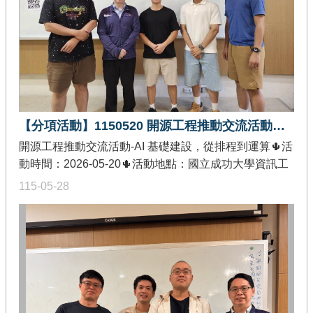
法探究教育議題，培養數據分析與問題解決能力，落實
徵
學用合一的人才培育理念。
件
/
管
考
回
首
【分項活動】1150520 開源工程推動交流活動－AI 基礎建設，從排程到運算
頁
開源工程推動交流活動-AI 基礎建設，從排程到運算🌵活
網
動時間：2026-05-20🌵活動地點：國立成功大學資訊工
站
程學系 65405 室🌵發佈單位：教育部智慧創新關鍵人才
115-05-28
導
躍升計畫-創作軟體加值分項🌵活動內容：本次活動內容
覽
偏重技術實務與系統架構解析，以開源技術為核心，深
入探討支撐 AI 應用與大型資料中心運作之基礎建設關鍵
技術。分享內容涵蓋了 Etcd、Apache Airflow 及 Ray 等
重要開源專案，說明其於分散式系統協調、工作流程排
程、自動化資料處理、平行運算與 AI 工作負載管理等面
向之應用情境與系統設計概念。透過具國際開源專案參