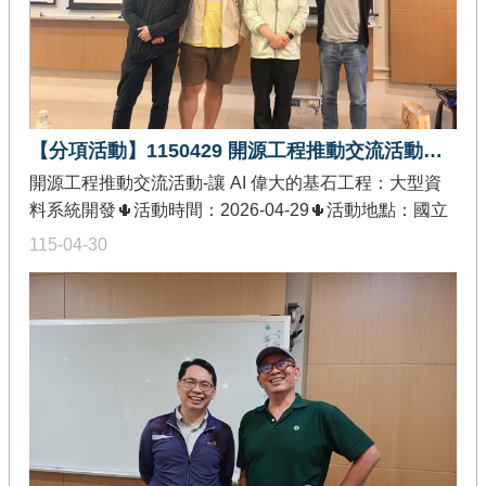
源專案實務經驗之講者分享，協助與會者掌握 AI 系統從
資料處理、檢索強化到應用落地之完整技術脈絡，強化
跨域軟體系統開發與實務應用能力。
【分項活動】1150429 開源工程推動交流活動－讓 AI 偉大的基石工程：大型資料系統開發
開源工程推動交流活動-讓 AI 偉大的基石工程：大型資
料系統開發🌵活動時間：2026-04-29🌵活動地點：國立
成功大學資訊工程學系 65405 室🌵發佈單位：教育部智
115-04-30
慧創新關鍵人才躍升計畫-創作軟體加值分項🌵活動內
容：本次活動透過開源社群實務經驗與大型資料系統案
例分享，帶領參與者深入了解支撐生成式 AI 發展之關鍵
基礎技術。課程由講者自分散式系統架構與資料串流處
理切入，說明 Apache Kafka 於現代資料平台中的核心
角色，並解析其在高吞吐、即時處理與系統擴展等面向
之應用實務。同時亦將探討開源工程於大型系統開發中
的運作模式，包含社群協作、版本治理與技術貢獻機
制，並延伸至 AI 時代下資料基礎建設之設計思維與導入