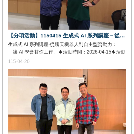
策略。透過國際級開源社群參與經驗與技術實務分享，
協助參與者掌握大型資料系統與開源技術之整合應用，
並強化其於系統架構設計、資料工程實作及 AI 應用發展
等面向之整體理解與實務能力。
【分項活動】1150415 生成式 AI 系列講座－從聊天機器人到自主型勞動力：讓 AI 學會替你工作
生成式 AI 系列講座-從聊天機器人到自主型勞動力：
「讓 AI 學會替你工作」🌵活動時間：2026-04-15🌵活動
地點：國立成功大學資訊工程學系 65405 室🌵發佈單
115-04-20
位：教育部智慧創新關鍵人才躍升計畫-創作軟體加值分
項🌵活動內容：本次講座講者透過產業實務案例與應用
解析，帶領參與者深入了解生成式AI如何由傳統聊天機
器人邁向自主型AI勞動力之發展脈絡。課程內容說明了
AI於實際工作場域中的應用模式，探討如何透過AI技術
重塑工作流程，逐步實現任務自動化與決策輔助；並進
一步解析AI Agent與自主系統於企業營運中的導入策略
及未來發展趨勢。透過產業經驗與趨勢觀察之整合，協
助參與者掌握生成式AI於工作場域之應用潛力，並強化