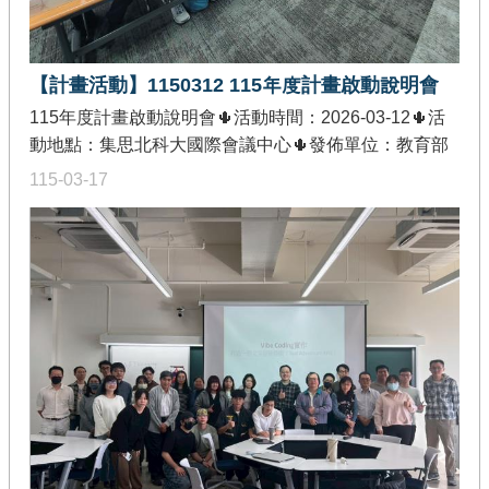
設計的整體脈絡。透過實作示範與專業解析，著重強化
參與者在 AI 應用開發、雲端部署及系統架構整合等面向
之實務理解與應用能力。
【計畫活動】1150312 115年度計畫啟動說明會
115年度計畫啟動說明會🌵活動時間：2026-03-12🌵活
動地點：集思北科大國際會議中心🌵發佈單位：教育部
智慧創新關鍵人才躍升計畫推動中心🌵活動內容：配合
115-03-17
教育部智慧創新關鍵人才躍升計畫的推動，推動中心特
辦理啟動說明會，由計畫主持人及分項主持人說明計畫
執行、行政配合事項，以及管考重點，並進行各類計畫
交流，使示範學校對於計畫的推動目標、推動架構及重
點工作有更進一步的了解，期望各計畫的推動更為順
利。