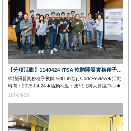
(五)🎯活動地點：大東文化藝術中心演講廳 行政管理棟2
樓台中場🎯活動日期：114年7月28日 (一)🎯活動地點：
財團法人台中世界貿易中心 301會議室臺北場🎯活動日
期：114年7月30日 (三)🎯活動地點：臺大校友會館 4樓
大會議室
【分項活動】1140424 ITSA 軟體開發實務種子教師研習：GitHub進行CodeReview
軟體開發實務種子教師-GitHub進行CodeReview🌵活動
時間：2025-04-24🌵活動地點：集思北科大會議中心🌵
發佈單位：教育部智慧創新關鍵人才躍升計畫-課程教學
114-04-28
精進分項🌵活動內容：「軟體開發實務方法與工具」種
子教師培育與課程精進是本期教育部智慧創新關鍵人才
躍升計畫(ITSA)重要績效指標之一，為培育智慧創新跨
域微學程「軟體開發實務」跨域教學師資，以訓練學生
具備軟體開發方法和工具實務，歡迎各位老師踴躍報名