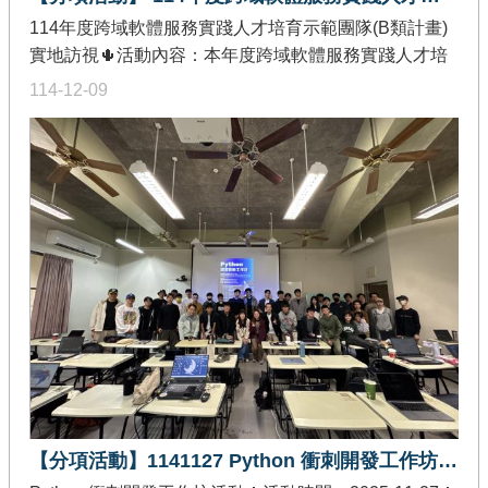
機互動訪視時間：114年11月28日訪視地點：逢甲大學
114年度跨域軟體服務實踐人才培育示範團隊(B類計畫)
本次實地訪視由逢甲大學_ 王葳校長，分享「跨域關鍵
實地訪視🌵活動內容：本年度跨域軟體服務實踐人才培
菁英人才培育計畫」之微學程執行狀況與意見交流。人
育示範團隊，由計畫主持人莊坤達教授帶領計畫成員到
114-12-09
才培育類型：物聯網與區塊鏈、大數據與雲原生訪視時
各個示範團隊進行實地訪視，了解團隊創作成果與特殊
間：114年11月28日訪視地點：東海大學本次實地訪視
亮點。實地訪視訪視時間：114年5月16日訪視地點：國
由東海大學_楊亞定教務長，分享「智慧應用微學程」之
立臺灣科技大學訪視重點：本次實地訪視由國立臺灣科
微學程執行狀況與意見交流。人才培育類型：大數據與
技大學_潘則佑教授，分享「應用於弦樂器之互動式音樂
雲原生
視覺化開發套件及其人才培育」之亮點成果，並進行微
系統展示。訪視時間：114年6月03日訪視地點：國立屏
東科技大學本次實地訪視由國立屏東科技大學_龔旭陽教
授，分享「具智慧物聯網及數位韌性創新技術能力之跨
域軟體服務人才培育計畫：以建構智慧畜牧生態系統為
實踐場域(III)」之亮點成果，並進行微系統展示。訪視時
間：114年8月05日訪視地點：國立清華大學本次實地訪
視由國立清華大學_ 高宏宇教授，分享「自然語言處理
核心技術與大語言模型之開源應用」之亮點成果。訪視
【分項活動】1141127 Python 衝刺開發工作坊活動
時間：114年11月11日訪視地點：國立勤益大學本次實