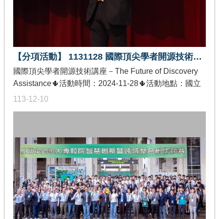
創新關鍵人才，培養學生跨域實作能力，使學生具備產
業競爭力。本次頒獎典禮除了競賽得獎隊伍進行受獎
外，現場還有競賽得獎作品及計畫成果展示，內容豐富
精彩。
【分項活動】 1131128 國際頂尖學者開源技術講座－The Future of Discovery Assistance
國際頂尖學者開源技術講座－The Future of Discovery
Assistance🌵活動時間：2024-11-28🌵活動地點：國立
中興大學圖書館六樓會議廳🌵發佈單位：教育部智慧創
113-12-10
新關鍵人才躍升計畫-創作軟體加值分項🌵活動內容：
Our field has shifted from traditional machine learning
techniques that are mostly based on pattern recognition
to sequence-to-sequence models. The future of
universal personal assistance for discovery and
learning is upon us. How will multimodality image,
video, and audio understanding, and reasoning abilities
of large foundation models change how we build these
systems? I will shed some initial lights on this topic by
discussing some trends:1. The move to a single