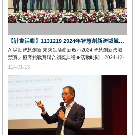
including extensions to action taking, speech
recognition, and speech synthesis. Through a series of
case studies and practical demonstrations, attendees
will gain a comprehensive understanding of the current
state and future potential of large language models in
【計畫活動】1131219 2024年智慧創新跨域競賽/極客挑戰賽聯合頒獎典禮
various industries.
AI驅動智慧創新 未來生活嶄新啟示2024 智慧創新跨域
競賽／極客挑戰賽聯合頒獎典禮🌵活動時間：2024-12-
19🌵活動地點：政大公企中心2樓🌵發佈單位：教育部
114-01-13
智慧創新關鍵人才躍升計畫-價值創造推廣分項🌵活動內
容：辦理 智慧創新跨域競賽/極客挑戰賽聯合頒獎典禮，
來自全國30所大專校院、176名跨域創作與程式設計高
手獲獎， 除了頒發獎狀以及新臺幣5千元至10萬元不等
的獎金，以鼓勵獲獎學生的傑出表現。因應智慧國家發
展願景，支持我國各產業轉型升級需求，教育部推動智
慧創新關鍵人才躍升計畫，聚焦在多媒體與人機互動、
物聯網與區塊鏈、大數據與雲原生、系統軟體、量子計
算等資訊軟體核心技術領域，重點培育素質優良的智慧