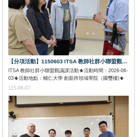
臺
競
賽
/
評
量
活
動
【分項活動】1150603 ITSA 教師社群小聯盟觀議課活動
花
絮
ITSA 教師社群小聯盟觀議課活動🌵活動時間：2026-06-
03🌵活動地點：輔仁大學 創新跨領域學院（國璽樓)🌵
知
發佈單位：教育部智慧創新關鍵人才躍升計畫-課程教學
識
115-08-07
地
精進分項🌵活動內容：本次活動由輔仁大學舉辦的「微
圖
學程總整課程成果發表」，邀請北科大和北醫教師社群
小聯盟之老師參與觀議課與交流。共計36人參與，其中
前
北科3位；北醫3位。由輔仁大學教育大數據微學程暨統
期
計資訊學系主任盧宏益分享如何帶領教學團隊規劃推
計
畫
動，並透過跨領域專題實作，引導學生運用資料科學方