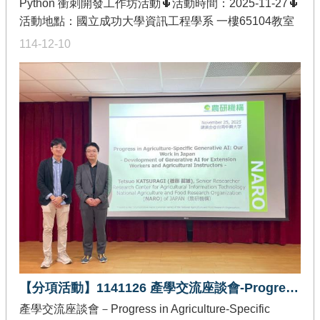
地訪視由國立勤益大學_ 黃宣詔教授，分享「智慧工業
Python 衝刺開發工作坊活動🌵活動時間：2025-11-27🌵
機聯網資訊安全」之亮點成果，並進行系統展示。訪視
活動地點：國立成功大學資訊工程學系 一樓65104教室
時間：114年11月11日訪視地點：國立臺中教育大學本
🌵發佈單位：教育部智慧創新關鍵人才躍升計畫-創作軟
114-12-10
次實地訪視由國立臺中教育大學_黃國展教授，分享
體加值分項🌵活動內容：「衝刺開發（Sprint）」是開源
「Sustainable Nexus AI：一個 AI 驅動的永續發展管理
社群中常見的協作模式，本次工作坊聚集了專案負責人
平台」之亮點成果。訪視時間：114年11月11日訪視地
(PMC Member)、貢獻者(Committer)，以及想參與但尚
點：亞洲大學本次實地訪視由亞洲大學_陳興忠教授，分
未入門的新手。在活動中，參與者可自由選擇感興趣的
享「適用於跨域 X 應用系統的軟體物料清單安全存證與
專案，由領導人帶領針對實際問題進行協作與開發。
溯源微服務」之亮點成果，並進行系統展示。
【分項活動】1141126 產學交流座談會-Progress in Agriculture-Specific Generative AI: Our Work in Japan
產學交流座談會－Progress in Agriculture-Specific