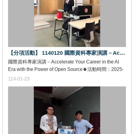
【分項活動】 1140120 國際資科專家演講－Accelerate Your Career in the AI Era with the Power of Open Source
國際資科專家演講－Accelerate Your Career in the AI
Era with the Power of Open Source🌵活動時間：2025-
01-20🌵活動地點：國立成功大學資訊工程學系 65405室
114-01-23
🌵發佈單位：教育部智慧創新關鍵人才躍升計畫-創作軟
體加值分項🌵活動內容：Are you worried about staying
relevant in the rapidly evolving AI era? Concerned that
the skills you’ve gained in school might quickly become
outdated? Curious about the latest advancements
shaping the tech world?In this talk, I’ll explore cutting-
edge trends in Data and AI and share how open source