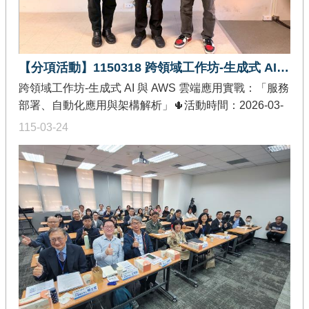
於AI導入規劃、流程優化及數位轉型等面向之整體理解
與實務應用能力。
【分項活動】1150318 跨領域工作坊-生成式 AI 與 AWS 雲端應用實戰：「服務部署、自動化應用與架構解析」
跨領域工作坊-生成式 AI 與 AWS 雲端應用實戰：「服務
部署、自動化應用與架構解析」🌵活動時間：2026-03-
18🌵活動地點：國立成功大學資訊工程學系 65405 室🌵
115-03-24
發佈單位：教育部智慧創新關鍵人才躍升計畫-創作軟體
加值分項🌵活動內容：本次活動透過實務示範與架構解
析，帶領參與者了解生成式 AI 與雲端平台整合應用的完
整流程。課程首先由 idanbean 艾即思科技介紹 Kiro 開
發環境，並以實際 Demo 示範如何運用 AI 於 AWS 雲端
平台完成服務部署；接續展示 AI 驅動的瀏覽器自動化應
用，說明相關技術在自動化流程與生態系整合上的延伸
應用。最後，由 AWS 原廠架構師針對前兩節 Demo 所
涉及之 AWS 服務與技術架構進行解析，並補充相關 AI
雲端服務內容，協助參與者理解從應用實作到雲端架構