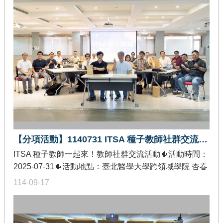
內容涵蓋ABC類計畫之推動目標、核心推動機制、申請
規範及審查重點，並分享績優計畫之綜合作法，協助申
請單位掌握申請重點與實務操作。此外，會中亦介紹推
動中心各分項任務內容與可提供之服務項目，期能促進
計畫推動效益與資源整合運用。
【分項活動】1140731 ITSA 種子教師社群交流活動
ITSA 種子教師一起來！教師社群交流活動🌵活動時間：
2025-07-31🌵活動地點：臺北醫學大學跨領域學院 杏春
樓一樓🌵發佈單位：教育部智慧創新關鍵人才躍升計畫-
114-09-17
課程教學精進分項🌵活動內容：炎炎夏日暑假正是教師
社群交流好時間，這一次我們以多元社群活動進行，包
含智慧跨域教學分享、教學增能實踐分享與生成式AI教