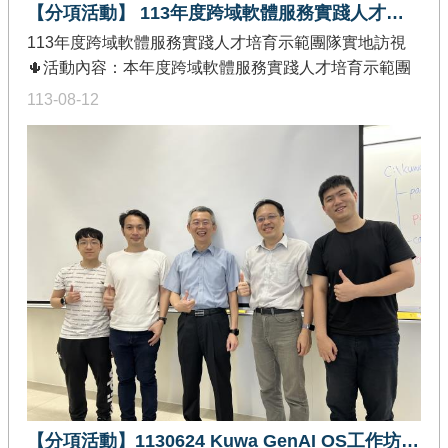
【分項活動】 113年度跨域軟體服務實踐人才培育示範團隊實地訪視
113年度跨域軟體服務實踐人才培育示範團隊實地訪視
🌵活動內容：本年度跨域軟體服務實踐人才培育示範團
隊，分成三個領域來做實地訪視：1.大數據與雲原生、2.
113-08-12
物聯網與區塊鏈、3.綜合領域。由計畫主持人莊坤達教
授帶領計畫成員到各個示範團隊進行實地訪視，了解團
隊創作成果與特殊亮點 。領域實地訪視大數據與雲原生
訪視時間：113年6月21日訪視地點： 國立陽明交通大學
本次實地訪視由國立陽明交通大學_王蒞君教授分享「數
據驅動製造ESG創新資訊服務」的亮點成果訪視時間：
113年6月21日訪視地點： 國立陽明交通大學本次實地訪
視由國立陽明交通大學_ 易志偉教授分享「微服務的智
慧軟體開發與教學平臺」的亮點成果。訪視時間：113
年7月19日訪視地點： 國立成功大學本次實地訪視由國
立成功大學_ 蕭宏章教授分享「數據治理平臺」的亮點
成果。訪視時間：113年8月05日訪視地點： 國立高雄科
技大學本次實地訪視由國立高雄科技大學_ 江傳文教授
【分項活動】1130624 Kuwa GenAI OS工作坊 - 生成式AI服務系統建置與應用開發
分享「手術房間數量配置決策支援系統」的亮點成果。