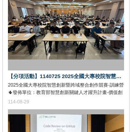
學設計應用工作坊，期盼邀請各計劃團隊優秀教師與課
程進行短講分享與交流，達到計劃團隊彼此增能學習，
同時也強化教師社群功能。🌵當日活動影片：
https://youtu.be/TdQwGXt_EJk
【分項活動】1140725 2025全國大專校院智慧創新暨跨域整合創作競賽-訓練營
2025全國大專校院智慧創新暨跨域整合創作競賽-訓練營
🌵發佈單位：教育部智慧創新關鍵人才躍升計畫-價值創
造推廣分項🌵活動簡介：為鼓勵全國大專校院師生從事
114-08-29
資通訊軟硬體實務設計，培養智慧創新跨域整合人才，
並鏈結產研與社群資源， 拓展軟體創作人才之價值創造
及創新創業管道，故舉辦本競賽。並辦理競賽訓練營培
養學生參賽技能。高雄場🎯活動日期：114年7月25日