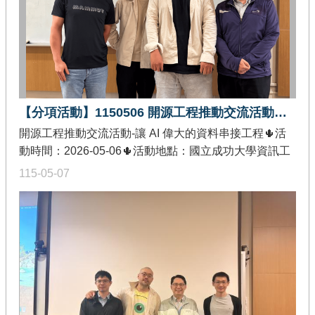
與經驗之講者分享，協助與會者理解 AI 系統從底層基礎
架構、任務排程到大規模運算之完整技術脈絡，進一步
掌握開源技術於 AI 基礎建設與實務系統開發中的角色與
應用價值，強化跨域軟體系統開發與工程實作能力。
【分項活動】1150506 開源工程推動交流活動－讓 AI 偉大的資料串接工程
開源工程推動交流活動-讓 AI 偉大的資料串接工程🌵活
動時間：2026-05-06🌵活動地點：國立成功大學資訊工
程學系 65405 室🌵發佈單位：教育部智慧創新關鍵人才
115-05-07
躍升計畫-創作軟體加值分項🌵活動內容：本次活動內容
偏重技術實務與系統架構解析，講者以開源技術為核
心，深入探討生成式 AI 應用背後之資料工程關鍵技術。
分享內容涵蓋資料庫系統設計、向量嵌入
（Embedding）、HNSW 檢索機制，以及
RAG（Retrieval-Augmented Generation）管線建構流
程（包含資料分塊、索引建立與重排序策略），並延伸
至檢索微服務之系統化設計與部署實務。透過具國際開