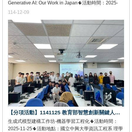
Generative AI: Our Work in Japan🌵活動時間：2025-
11-26🌵活動地點：國立中興大學工學院地下一樓階梯教
114-12-09
室🌵發佈單位：教育部智慧創新關鍵人才躍升計畫-創作
軟體加值分項🌵活動內容：以「Progress in Agriculture-
Specific Generative AI: Our Work in Japan」為題，講者
分享日本在農業領域中應用生成式 AI 的最新研究進展與
實務案例。講者更深入介紹農研機構於農業數據分析、
智慧農業系統及生成式 AI 模型開發的實際經驗，並探討
如何結合人工智慧技術推動農業自動化與永續發展。亦
延伸至教育與科研面向，說明日本在 AI 技術導入教育及
跨領域應用上的策略與成果。
【分項活動】1141125 教育部智慧創新關鍵人才躍升計畫-生成式模型建構工作坊
生成式模型建構工作坊-機器學習工程化🌵活動時間：
2025-11-25🌵活動地點：國立中興大學資訊工程系 理學