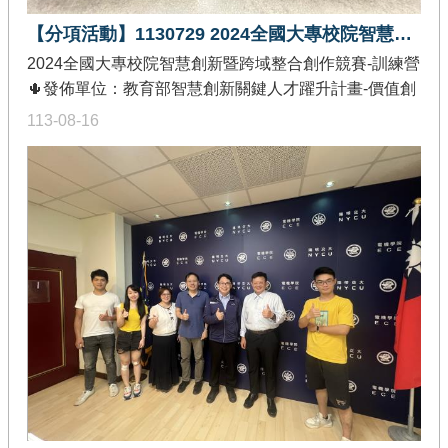
【分項活動】1130729 2024全國大專校院智慧創新暨跨域整合創作競賽-訓練營
2024全國大專校院智慧創新暨跨域整合創作競賽-訓練營
🌵發佈單位：教育部智慧創新關鍵人才躍升計畫-價值創
造推廣分項🌵活動簡介：為鼓勵全國大專校院師生從事
113-08-16
資通訊軟硬體實務設計，培養智慧創新跨域整合人才，
並鏈結產研與社群資源， 拓展軟體創作人才之價值創造
及創新創業管道，故舉辦本競賽。並辦理競賽訓練營培
養學生參賽技能。臺北場🎯活動日期：113年7月24日
(三)🎯活動地點：因辦理期間發生颱風，改採線上培訓高
雄場🎯活動日期：113年7月26日 (五)🎯活動地點：因辦
理期間發生颱風，改採線上培訓臺中場🎯活動日期：
113年7月29日 (一)🎯活動地點：台中世界貿易中心 301
會議室