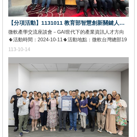
【分項活動】1131011 教育部智慧創新關鍵人才躍升計畫與微軟產學交流座談會
微軟產學交流座談會－GAI世代下的產業資訊人才方向
🌵活動時間：2024-10-11🌵活動地點：微軟台灣總部19
樓大會議室(MPR2)🌵發佈單位：教育部智慧創新關鍵人
113-10-14
才躍升計畫-創作軟體加值分項🌵活動內容：本場活動將
分享微軟與陽明交大資工系使用copilot 的經驗分享，最
後定案以「程式設計課程使用copilot經驗分享」、「微
軟介紹copilot於教育界的使用案例」為活動主軸，希望
能藉由相關經驗給予未來擬開設相關課程系所方向參
考，會後會有茶敘交流時間及台灣微軟台北辦公室參觀
等活動。