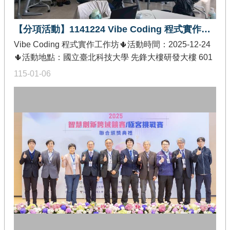
【分項活動】1141224 Vibe Coding 程式實作工作坊
Vibe Coding 程式實作工作坊🌵活動時間：2025-12-24
🌵活動地點：國立臺北科技大學 先鋒大樓研發大樓 601
室🌵發佈單位：教育部智慧創新關鍵人才躍升計畫-創作
115-01-06
軟體加值分項🌵活動內容：本次工作坊帶領團隊運用
Vibe Coding 打造一款「文字冒險遊戲（Text Adventure
RPG）」，透過引導式開發方式逐步構思劇情、設計遊
戲邏輯並建立互動機制。課程結合生成式 AI 與跨域創意
發想，引導參與者以開源模型與模組化方式構築微系
統，從零到一體驗 AI 驅動的遊戲開發流程，強化系統整
合、互動設計與實作應用能力。