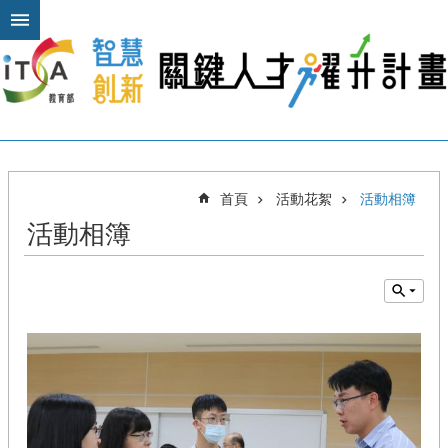
跳到主要內容區塊
進
階
搜
尋
關
首頁
活動花絮
活動相簿
於
活動相簿
本
計
畫
公
布
欄
計
畫
平