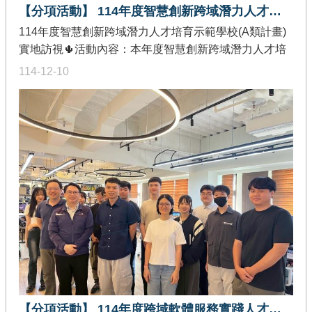
【分項活動】 114年度智慧創新跨域潛力人才培育示範學校(A類計畫)實地訪視
114年度智慧創新跨域潛力人才培育示範學校(A類計畫)
實地訪視🌵活動內容：本年度智慧創新跨域潛力人才培
育示範學校(A類計畫)，由計畫主持人劉建宏教授帶領計
114-12-10
畫成員到各個示範學校進行實地訪視，了解各校微學程
執行狀況與亮點。實地訪視訪視時間：114年10月27日
訪視地點：國立臺北科技大學訪視重點：本次實地訪視
由國立臺北科技大學_黃育賢特聘教授兼教務長，分享
「智慧創新跨域人機互動與物聯網人才培育計畫」之微
學程執行狀況與意見交流。人才培育類型：多媒體與人
機互動、物聯網與區塊鏈訪視時間：114年10月27日訪
視地點：臺北醫學大學本次實地訪視由臺北醫學大學_朱
娟秀副校長、王明旭教授，分享「跨域關鍵菁英人才培
育計畫」之微學程執行狀況與意見交流。人才培育類
型：物聯網與區塊鏈、大數據與雲原生訪視時間：114
年11月21日訪視地點：慈濟大學本次實地訪視由慈濟大
學_許峻嘉院長，分享「AI▪XR多人互動應用開發」之微
【分項活動】 114年度跨域軟體服務實踐人才培育示範團隊(B類計畫)實地訪視
學程執行狀況與意見交流。人才培育類型：多媒體與人