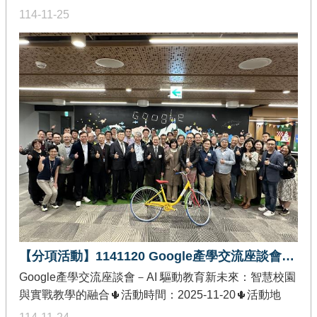
大樓 821 電腦教室🌵發佈單位：教育部智慧創新關鍵人
114-11-25
才躍升計畫-創作軟體加值分項🌵活動內容：教導團隊運
用開源 LLM 模型，協作開發跨域應用軟體，並透過生成
式 AI 引導微服務與微系統之開發，協助學生實踐 AI 工
程化流程，強化系統整合與應用實務能力。
【分項活動】1141120 Google產學交流座談會-AI 驅動教育新未來：智慧校園與實戰教學的融合
Google產學交流座談會－AI 驅動教育新未來：智慧校園
與實戰教學的融合🌵活動時間：2025-11-20🌵活動地
點：Google 板橋辦公室(新北市板橋區遠東通訊園區)🌵