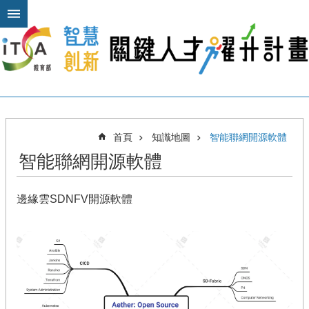
跳到主要內容區塊
進
階
搜
尋
關
首頁
知識地圖
智能聯網開源軟體
於
智能聯網開源軟體
本
計
畫
邊緣雲SDNFV開源軟體
公
布
欄
計
畫
平