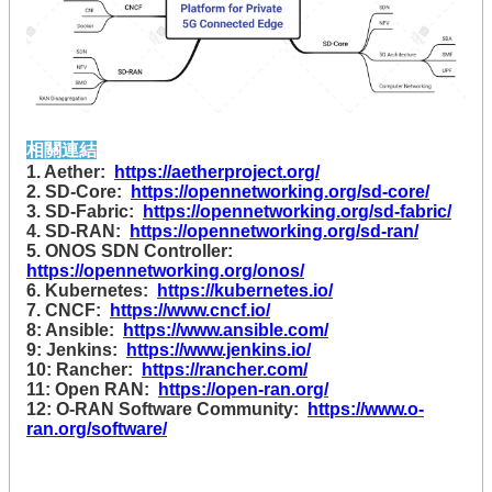
臺
競
賽
/
評
量
相關連結
1. Aether:
https://aetherproject.org/
活
2. SD-Core:
https://opennetworking.org/sd-core/
動
3. SD-Fabric:
https://opennetworking.org/sd-fabric/
花
4. SD-RAN:
https://opennetworking.org/sd-ran/
絮
5. ONOS SDN Controller:
https://opennetworking.org/onos/
知
6. Kubernetes:
https://kubernetes.io/
7. CNCF:
https://www.cncf.io/
識
8: Ansible:
https://www.ansible.com/
地
9: Jenkins:
https://www.jenkins.io/
圖
10: Rancher:
https://rancher.com/
11: Open RAN:
https://open-ran.org/
前
12: O-RAN Software Community:
https://www.o-
期
ran.org/software/
計
畫