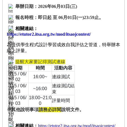
臺
舉辦日期：2026年06月03日(三)
競
報名時程：即日起 至 06月01日(一)23:59止。
賽
/
相關連結：
評
https://etutor2.itsa.org.tw/mod/itsaojcontest/
量
為提供學生程式設計學習成效自我評估之管道，特舉辦本
活
線上評量。
動
花
提醒大家要記得測試連線
絮
日期
時間
活動內容
115 / 06/
知
16:00~
連線測試
02
識
115 / 06/
連線測試
結
地
~16:00
03
束
圖
115 / 06/
18:00~21:0
評量時間
前
03
0
期
※其他說明事項
請務必詳閱
說明文件。
計
畫
相關連結：
https://etutor2.itsa.org.tw/mod/itsaojcontest/