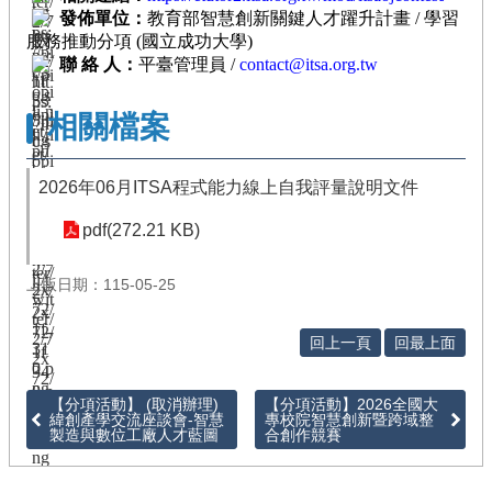
發佈單位：
教育部智慧創新關鍵人才躍升計畫 / 學習
徵
服務推動分項 (國立成功大學)
件
/
聯 絡 人：
平臺管理員 /
contact@itsa.org.tw
管
考
相關檔案
回
2026年06月ITSA程式能力線上自我評量說明文件
首
頁
pdf(272.21 KB)
網
站
上版日期：115-05-25
導
覽
回上一頁
回最上面
【分項活動】 (取消辦理)
【分項活動】2026全國大
緯創產學交流座談會-智慧
專校院智慧創新暨跨域整
製造與數位工廠人才藍圖
合創作競賽