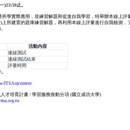
)23:59止。
)使用者將所學實際應用，並練習解題和促進自我學習，特舉辦本線上評
utor)上所建置的題庫練習解題，再利用本線上評量進行自我檢測，
力。
活動內容
連線測試
連線測試
結束
評量時間
件。
g.tw/ITSAojcontest/
才培育計畫 / 學習服務推動分項 (國立成功大學)
itsa.org.tw