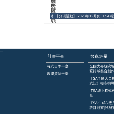
【分項活動】 2023年12月(I) ITS
:::
計畫平臺
競賽/評量
程式自學平臺
全國大專校院
暨跨域整合創
教學資源平臺
ITSA全國大專
式設計極客挑
ITSA線上程式
量
ITSA 生成AI
設計競賽(試辦賽