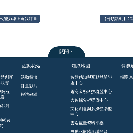
A 程式能力線上自我評量
【分項活動】20
關閉
活動花絮
知識地圖
資源
智慧創新
活動相簿
智慧感知與互動體驗聯
相關連
作競賽
盟中心
計畫影片
校院程
電商金融科技聯盟中心
採訪報導
戰賽
大數據分析聯盟中心
自我評
文化創意與多媒體聯盟
中心
應用網頁
雲端巨量資料平臺
)
自動化軟體測試開源工