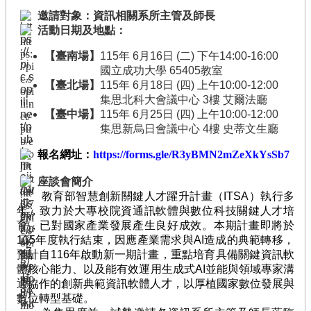
臺
邀請對象：資訊相關系所主管及師長
競
活動日期及地點：
賽
【臺南場】
115年
6
月
16
日
(
二
)
下午
14:00-16:00
/
國立成功大學
65405
教室
評
【臺北場】
115年
6
月
18
日
(
四
)
上午
10:00-12:00
量
集思北科大會議中心
3
樓
艾爾法廳
活
【臺中場】
115年
6
月
25
日
(
四
)
上午
10:00-12:00
動
集思新烏日會議中心
4
樓
史蒂文生廳
花
報名網址：
https://forms.gle/R3yBMN2mZeXkYsSb7
絮
座談會簡介
知
教育部智慧創新關鍵人才躍升計畫（ITSA）執行多
識
年，致力於大專校院資通訊軟體與數位科技關鍵人才培
地
育，已對國家產業發展產生良好成效。本期計畫即將於
圖
115年度執行結束，因應產業需求與AI造成的典範轉移，
前
預計自116年啟動新一期計畫，重點培育具備關鍵資訊軟
期
體核心能力、以及能有效運用生成式AI並能與領域專家溝
計
通協作的創新典範資訊軟體人才，以厚植國家數位發展與
畫
數位轉型基礎。