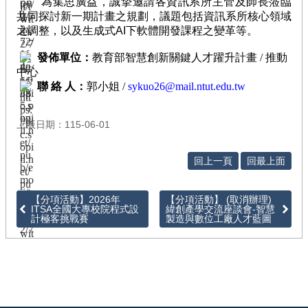
為集思廣益，誠摯邀請各資訊系所主管及師長蒞臨
徵
共同探討新一期計畫之規劃，議題包括資訊系所核心領域
件
之調整，以及生成式AI下軟體開發課程之變革等。
/
管
發佈單位：
教育部智慧創新關鍵人才躍升計畫 / 推動
考
中心
聯 絡 人：
郭小姐 /
sykuo26@mail.ntut.edu.tw
回
首
上版日期：115-06-01
頁
網
回上一頁
回最上面
站
導
【分項活動】2026年
【分項活動】 (取消辦理)
覽
ITSA全國大專校院程式設
緯創產學交流座談會-智慧
計極客挑戰賽
製造與數位工廠人才藍圖