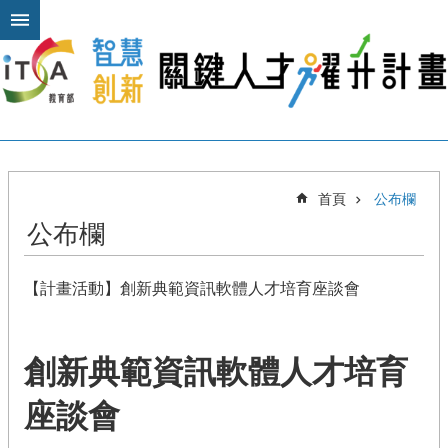
跳到主要內容區塊
進
階
搜
尋
關
首頁
公布欄
於
公布欄
本
計
畫
【計畫活動】創新典範資訊軟體人才培育座談會
公
布
欄
創新典範資訊軟體人才培育
計
座談會
畫
平