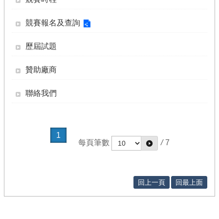
廣
配
競賽報名及查詢
套
活
歷屆試題
動
贊助廠商
計
畫
成
聯絡我們
果
相
關
1
連
每頁筆數
/
7
結
及
下
載
回上一頁
回最上面
回
首