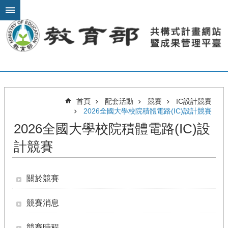
跳到主要內容區塊
進
階
搜
尋
關
首頁
配套活動
競賽
IC設計競賽
於
2026全國大學校院積體電路(IC)設計競賽
計
2026全國大學校院積體電路(IC)設
畫
計競賽
模
組
教
關於競賽
材
課
競賽消息
程
推
競賽時程