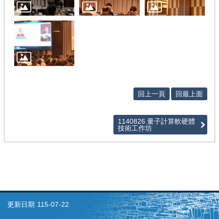
廣
配
套
活
動
計
畫
成
回上一頁
回最上面
果
相
1140826 量子計算軟硬體
技術工作坊
關
連
結
及
下
載
更新日期
115-07-22
回
首