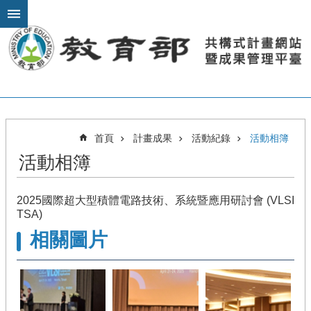
跳到主要內容區塊
進
階
搜
尋
關
首頁
計畫成果
活動紀錄
活動相簿
於
活動相簿
計
畫
模
2025國際超大型積體電路技術、系統暨應用研討會 (VLSI
TSA)
組
教
相關圖片
材
課
程
推