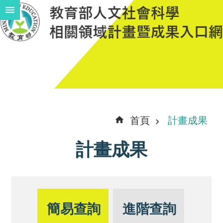
跳到主要內容區塊
進
階
搜
尋
計
首頁
計畫成果
畫
計畫成果
說
明
中
程
簡易查詢
進階查詢
計