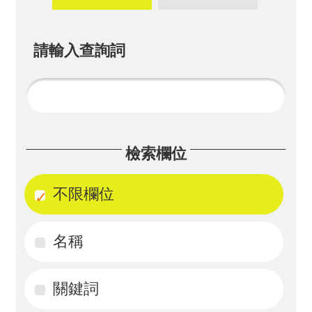
畫
計
請輸入查詢詞
畫
申
請
計
檢索欄位
畫
成
不限欄位
果
名稱
最
新
訊
關鍵詞
息