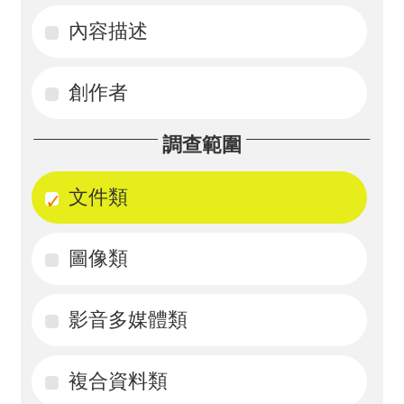
內容描述
活
動
創作者
訊
息
調查範圍
檔
案
文件類
下
載
圖像類
相
影音多媒體類
關
網
站
複合資料類