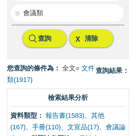
回
會議類
首
頁
查詢
清除
網
站
導
您查詢的條件為：
全文=
文件
查詢結果：
覽
類(1917)
檢索結果分析
資料類型：
報告書(1583)
、
其他
(167)
、
手冊(110)
、
文宣品(17)
、
會議論