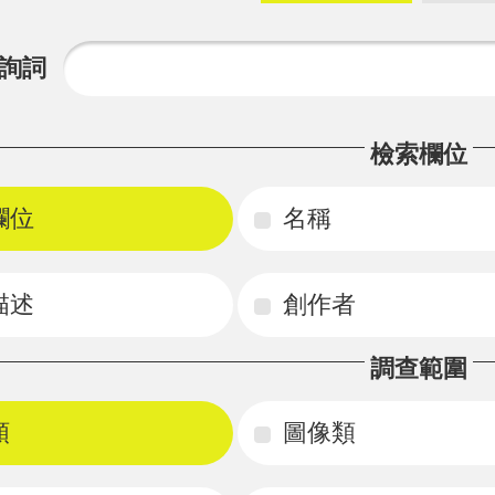
詢詞
檢索欄位
欄位
名稱
描述
創作者
調查範圍
類
圖像類