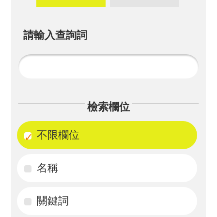
畫
計
請輸入查詢詞
畫
申
請
計
檢索欄位
畫
成
不限欄位
果
名稱
最
新
訊
關鍵詞
息