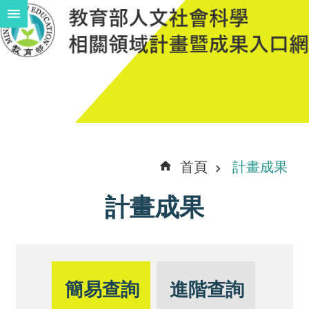
跳到主要內容區塊
進
階
搜
尋
計
首頁
計畫成果
畫
計畫成果
說
明
中
程
簡易查詢
進階查詢
計