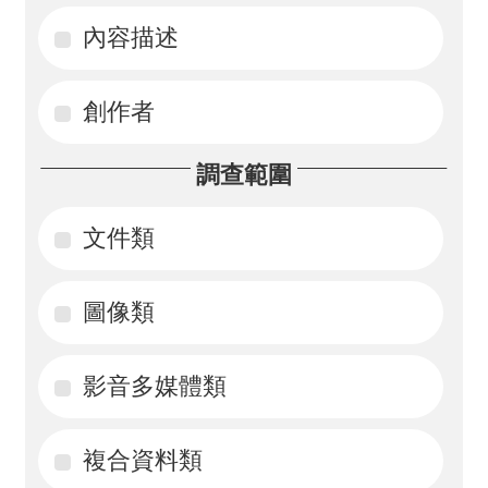
內容描述
活
動
創作者
訊
息
調查範圍
檔
案
文件類
下
載
圖像類
相
影音多媒體類
關
網
站
複合資料類