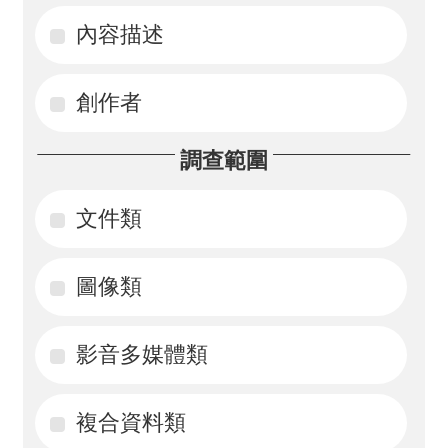
內容描述
活
動
創作者
訊
息
調查範圍
檔
案
文件類
下
載
圖像類
相
影音多媒體類
關
網
站
複合資料類