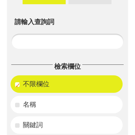
畫
計
請輸入查詢詞
畫
申
請
計
檢索欄位
畫
成
不限欄位
果
名稱
最
新
訊
關鍵詞
息