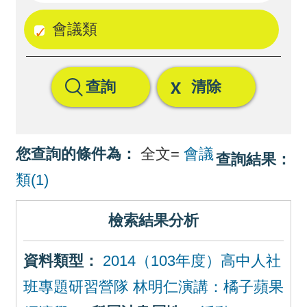
回
會議類
首
頁
查詢
清除
網
站
導
您查詢的條件為：
全文=
會議
查詢結果：
覽
類(1)
檢索結果分析
資料類型：
2014（103年度）高中人社
班專題研習營隊 林明仁演講：橘子蘋果