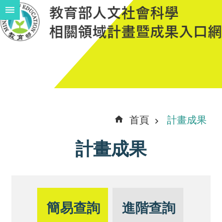
跳到主要內容區塊
進
階
搜
尋
計
首頁
計畫成果
畫
計畫成果
說
明
中
程
簡易查詢
進階查詢
計