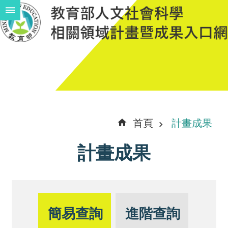
跳到主要內容區塊
進
階
搜
尋
計
首頁
計畫成果
畫
計畫成果
說
明
中
程
簡易查詢
進階查詢
計