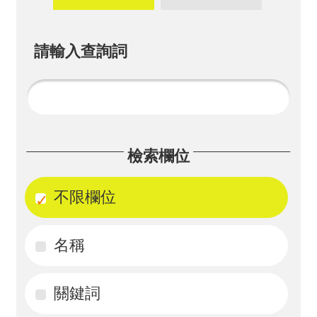
畫
計
請輸入查詢詞
畫
申
請
計
檢索欄位
畫
成
不限欄位
果
名稱
最
新
訊
關鍵詞
息