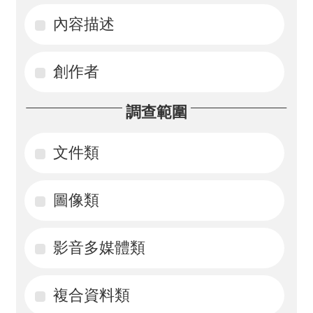
內容描述
活
動
創作者
訊
息
調查範圍
檔
案
文件類
下
載
圖像類
相
影音多媒體類
關
網
站
複合資料類