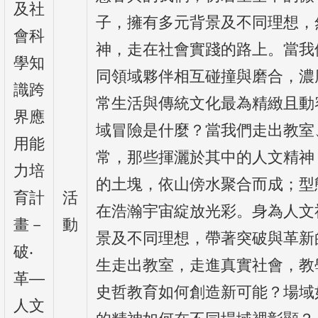
及社
子，擁有多元背景及不同理想，
會科
神，走在社會實踐的路上。當我
學知
同領域夥伴相互碰撞與磨合，濃
識跨
常生活與傳統文化最為精緻且動
界應
域冒險是什麼？當我們走出教室
用能
常，那些揮灑於其中的人文精神
力培
的土塊，依山傍水聚合而成；型
育計
活
在浩瀚宇宙綻放光彩。身為人文
畫－
動
景及不同理想，帶著突破與革新
破‧
生走出教室，走進真實社會，教
革—
史哲教育如何創造新可能？場域
人文