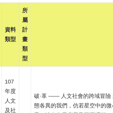
所
屬
資料
計
類型
畫
類
型
107
年度
破·革 —— 人文社會的跨域冒
人文
態各異的我們，仿若星空中的微
及社