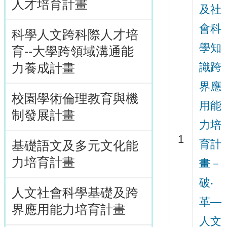
人才培育計畫
及社
會科
科學人文跨科際人才培
學知
育--大學跨領域溝通能
識跨
力養成計畫
界應
校園學術倫理教育與機
用能
制發展計畫
力培
1
育計
基礎語文及多元文化能
力培育計畫
畫－
破‧
人文社會科學基礎及跨
革—
界應用能力培育計畫
人文