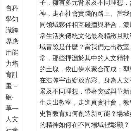
子，擁有多元背景及不同理想，
會科
神，走在社會實踐的路上。當我
學知
同領域夥伴相互碰撞與磨合，濃
識跨
常生活與傳統文化最為精緻且動
界應
域冒險是什麼？當我們走出教室
用能
常，那些揮灑於其中的人文精神
力培
的土塊，依山傍水聚合而成；型
育計
在浩瀚宇宙綻放光彩。身為人文
畫－
景及不同理想，帶著突破與革新
破‧
生走出教室，走進真實社會，教
革—
史哲教育如何創造新可能？場域
人文
的精神如何在不同場域裡彰顯？
社會