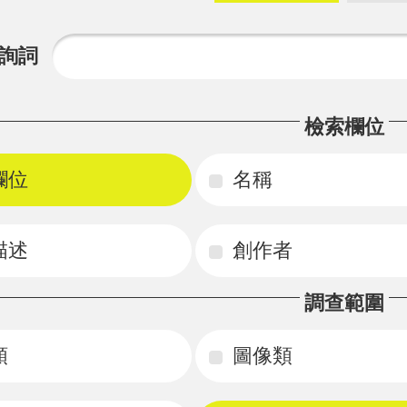
詢詞
檢索欄位
欄位
名稱
描述
創作者
調查範圍
類
圖像類