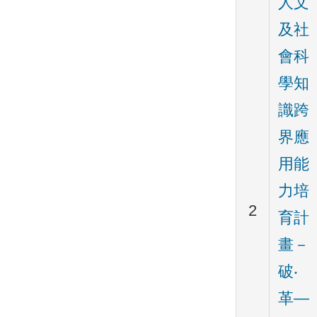
人文
及社
會科
學知
識跨
界應
用能
力培
2
育計
畫－
破‧
革—