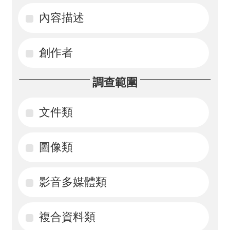
內容描述
活
動
創作者
訊
息
調查範圍
檔
案
文件類
下
載
圖像類
相
影音多媒體類
關
網
站
複合資料類