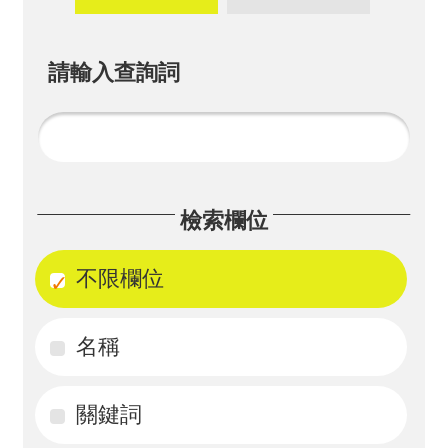
畫
計
請輸入查詢詞
畫
申
請
計
檢索欄位
畫
成
不限欄位
果
名稱
最
新
訊
關鍵詞
息