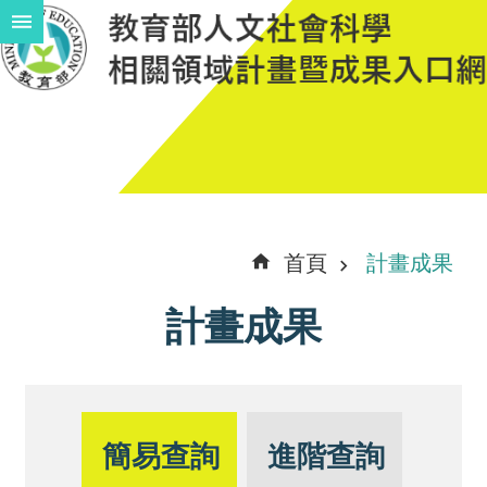
跳到主要內容區塊
進
階
搜
尋
計
首頁
計畫成果
畫
計畫成果
說
明
中
程
簡易查詢
進階查詢
計