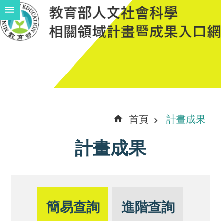
跳到主要內容區塊
進
階
搜
尋
計
首頁
計畫成果
畫
計畫成果
說
明
中
程
簡易查詢
進階查詢
計