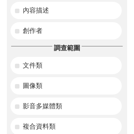
內容描述
活
動
創作者
訊
息
調查範圍
檔
案
文件類
下
載
圖像類
相
影音多媒體類
關
網
站
複合資料類