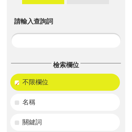
畫
計
請輸入查詢詞
畫
申
請
計
檢索欄位
畫
成
不限欄位
果
名稱
最
新
訊
關鍵詞
息