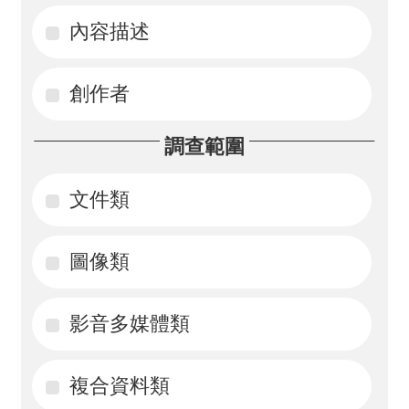
內容描述
活
動
創作者
訊
息
調查範圍
檔
案
文件類
下
載
圖像類
相
影音多媒體類
關
網
站
複合資料類