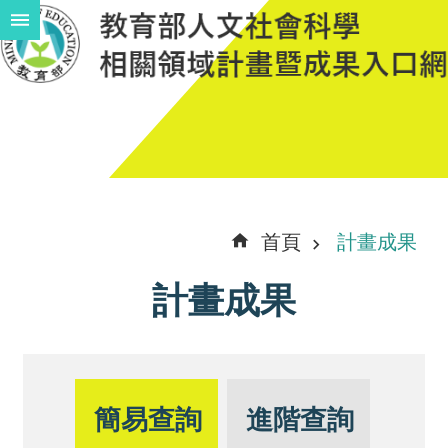
跳到主要內容區塊
進
階
搜
尋
計
首頁
計畫成果
畫
計畫成果
說
明
中
程
簡易查詢
進階查詢
計