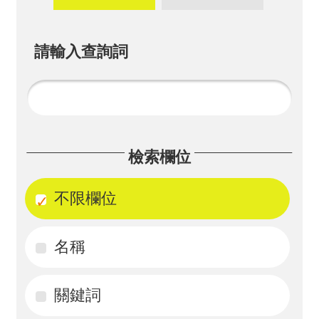
畫
計
請輸入查詢詞
畫
申
請
計
檢索欄位
畫
成
不限欄位
果
名稱
最
新
訊
關鍵詞
息