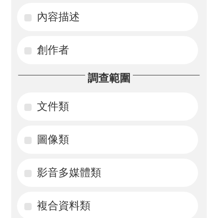
內容描述
活
動
創作者
訊
息
調查範圍
檔
案
文件類
下
載
圖像類
相
影音多媒體類
關
網
站
複合資料類