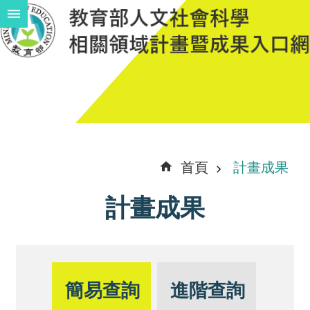
跳到主要內容區塊
進
階
搜
尋
計
首頁
計畫成果
畫
計畫成果
說
明
中
程
簡易查詢
進階查詢
計