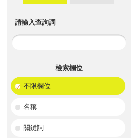
畫
計
請輸入查詢詞
畫
申
請
計
檢索欄位
畫
成
不限欄位
果
名稱
最
新
訊
關鍵詞
息