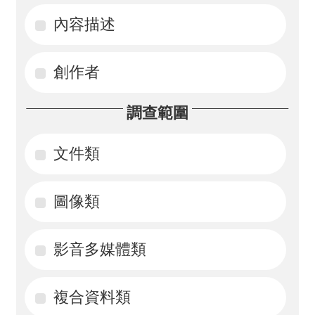
內容描述
活
動
創作者
訊
息
調查範圍
檔
案
文件類
下
載
圖像類
相
影音多媒體類
關
網
站
複合資料類