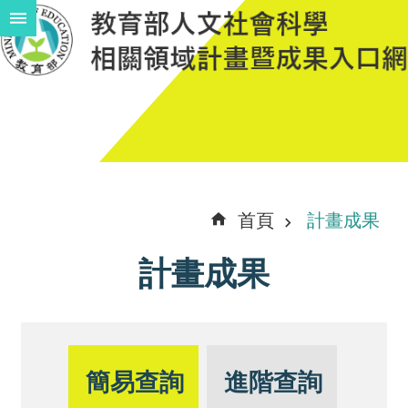
跳到主要內容區塊
進
階
搜
尋
計
首頁
計畫成果
畫
計畫成果
說
明
中
程
簡易查詢
進階查詢
計