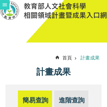
跳到主要內容區塊
進
階
搜
尋
計
首頁
計畫成果
畫
計畫成果
說
明
中
程
簡易查詢
進階查詢
計