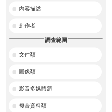
內容描述
活
動
創作者
訊
息
調查範圍
檔
案
文件類
下
載
圖像類
相
影音多媒體類
關
網
站
複合資料類