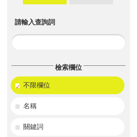
畫
計
請輸入查詢詞
畫
申
請
計
檢索欄位
畫
成
不限欄位
果
名稱
最
新
訊
關鍵詞
息