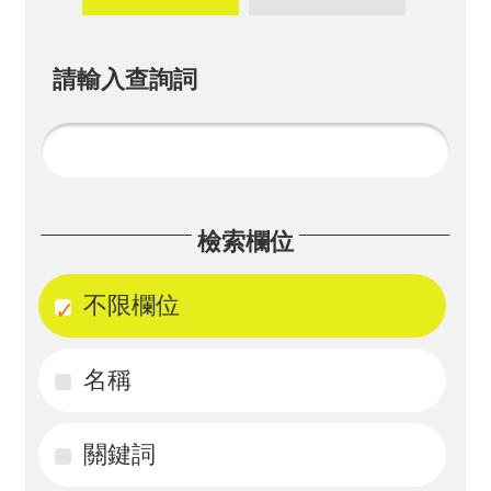
畫
計
請輸入查詢詞
畫
申
請
計
檢索欄位
畫
成
不限欄位
果
名稱
最
新
訊
關鍵詞
息