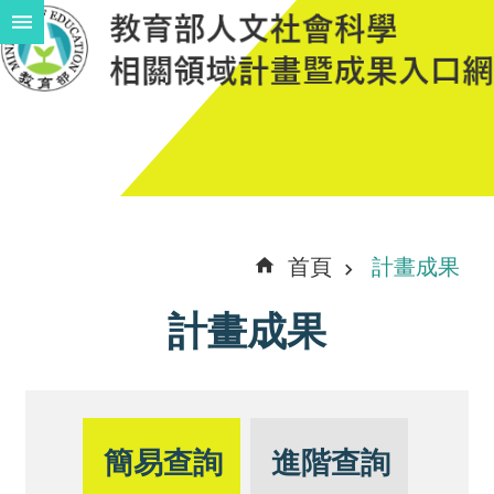
跳到主要內容區塊
進
階
搜
尋
計
首頁
計畫成果
畫
計畫成果
說
明
中
程
簡易查詢
進階查詢
計