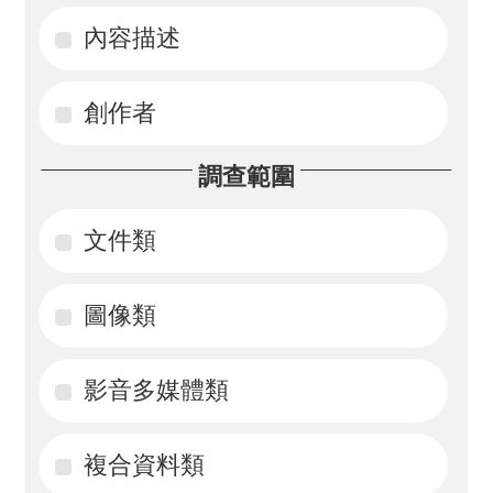
內容描述
活
動
創作者
訊
息
調查範圍
檔
案
文件類
下
載
圖像類
相
影音多媒體類
關
網
站
複合資料類