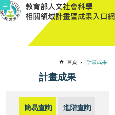
跳到主要內容區塊
進
階
搜
尋
計
首頁
計畫成果
畫
計畫成果
說
明
中
程
簡易查詢
進階查詢
計