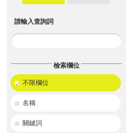
畫
計
請輸入查詢詞
畫
申
請
計
檢索欄位
畫
成
不限欄位
果
名稱
最
新
訊
關鍵詞
息