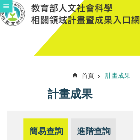
跳到主要內容區塊
進
階
搜
尋
計
首頁
計畫成果
畫
計畫成果
說
明
中
程
簡易查詢
進階查詢
計