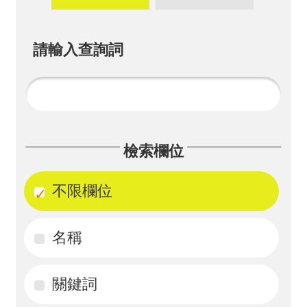
畫
計
請輸入查詢詞
畫
申
請
計
檢索欄位
畫
成
不限欄位
果
名稱
最
新
訊
關鍵詞
息