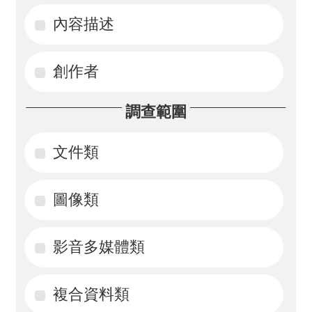
內容描述
活
動
創作者
訊
息
調查範圍
檔
案
文件類
下
載
圖像類
相
影音多媒體類
關
網
站
複合資料類