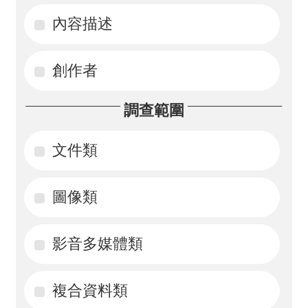
內容描述
活
動
創作者
訊
息
調查範圍
檔
案
文件類
下
載
圖像類
相
影音多媒體類
關
網
站
複合資料類