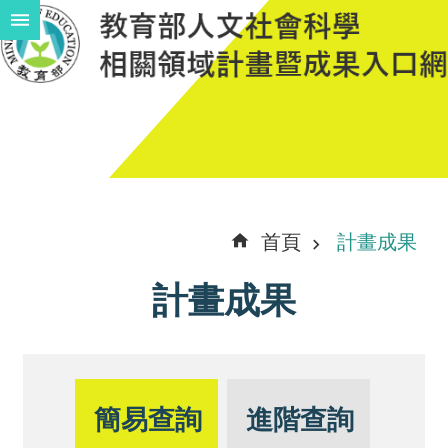
跳到主要內容區塊
進
階
搜
尋
計
首頁
計畫成果
畫
計畫成果
說
明
中
程
簡易查詢
進階查詢
計