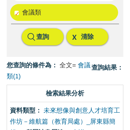
回
會議類
首
頁
查詢
清除
網
站
導
您查詢的條件為：
全文=
會議
查詢結果：
覽
類(1)
檢索結果分析
資料類型：
未來想像與創意人才培育工
作坊－維航篇（教育局處）_屏東縣簡