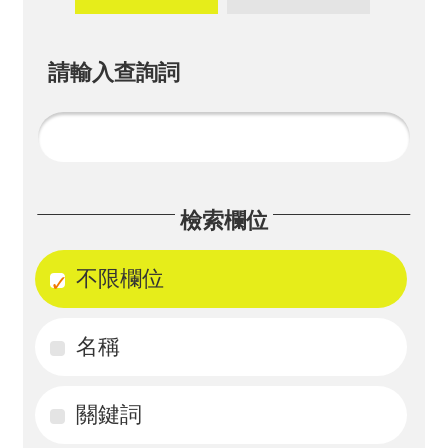
畫
計
請輸入查詢詞
畫
申
請
計
檢索欄位
畫
成
不限欄位
果
名稱
最
新
訊
關鍵詞
息