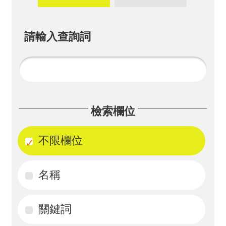
畫
計
請輸入查詢詞
畫
申
請
計
檢索欄位
畫
成
不限欄位
果
名稱
最
新
訊
關鍵詞
息