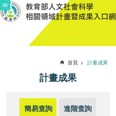
跳到主要內容區塊
進
階
搜
尋
計
首頁
計畫成果
畫
計畫成果
說
明
中
程
簡易查詢
進階查詢
計