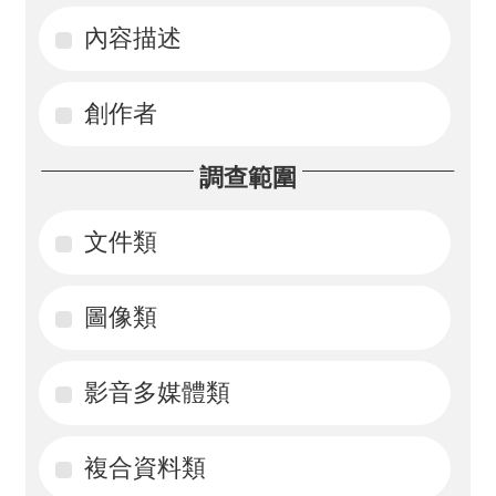
內容描述
活
動
創作者
訊
息
調查範圍
檔
案
文件類
下
載
圖像類
相
影音多媒體類
關
網
站
複合資料類