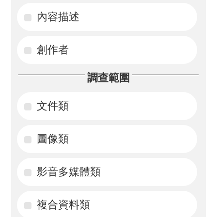
內容描述
活
動
創作者
訊
息
調查範圍
檔
案
文件類
下
載
圖像類
相
影音多媒體類
關
網
站
複合資料類