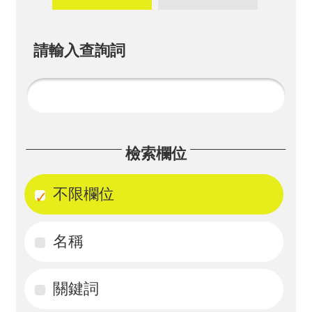
畫
計
請輸入查詢詞
畫
申
請
計
檢索欄位
畫
成
不限欄位
果
名稱
最
新
訊
關鍵詞
息