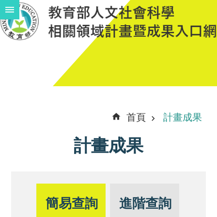
跳到主要內容區塊
進
階
搜
尋
計
首頁
計畫成果
畫
計畫成果
說
明
中
程
簡易查詢
進階查詢
計