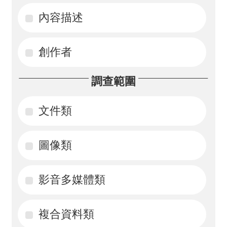
內容描述
活
動
創作者
訊
息
調查範圍
檔
案
文件類
下
載
圖像類
相
影音多媒體類
關
網
站
複合資料類