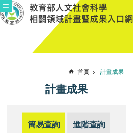
跳到主要內容區塊
進
階
搜
尋
計
首頁
計畫成果
畫
計畫成果
說
明
中
程
簡易查詢
進階查詢
計