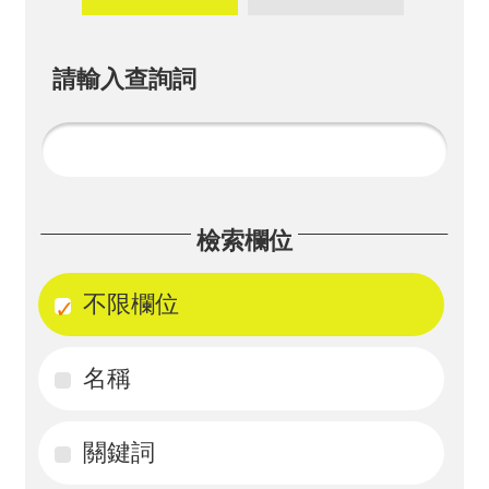
畫
計
請輸入查詢詞
畫
申
請
計
檢索欄位
畫
成
不限欄位
果
名稱
最
新
訊
關鍵詞
息