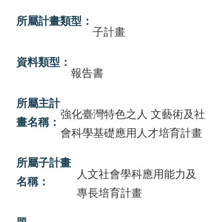
畫
所屬計畫類型：
子計畫
計
畫
資料類型：
申
報告書
請
所屬主計
計
強化臺灣特色之人 文藝術及社
畫
畫名稱：
會科學基礎應用人才培育計畫
成
果
所屬子計畫
最
人文社會學科應用能力及
名稱：
新
專長培育計畫
訊
息