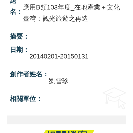
題
應用B類103年度_在地產業＋文化
名：
活
臺灣：觀光旅遊之再造
動
訊
摘要：
息
日期：
檔
20140201-20150131
案
下
創作者姓名：
劉雪珍
載
相
相關單位：
關
網
站