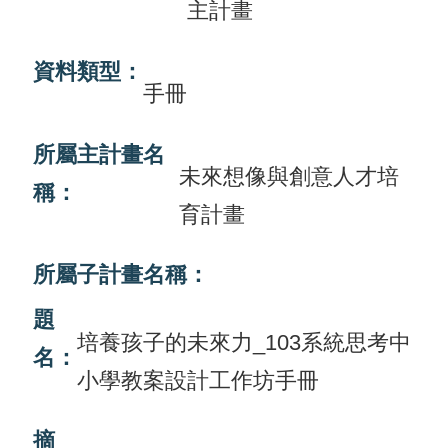
主計畫
畫
計
資料類型：
手冊
畫
申
所屬主計畫名
請
未來想像與創意人才培
稱：
計
育計畫
畫
成
所屬子計畫名稱：
果
題
培養孩子的未來力_103系統思考中
最
名：
小學教案設計工作坊手冊
新
訊
摘
息