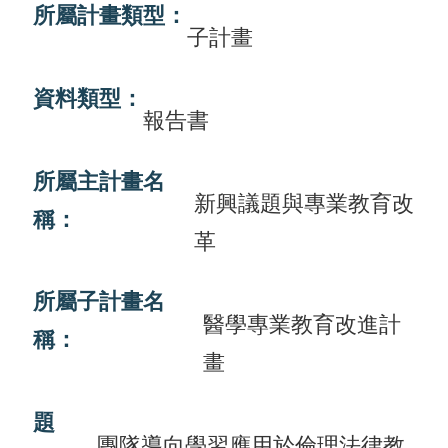
所屬計畫類型：
畫
子計畫
計
資料類型：
畫
報告書
申
請
所屬主計畫名
新興議題與專業教育改
計
稱：
畫
革
成
果
所屬子計畫名
醫學專業教育改進計
稱：
最
畫
新
訊
題
息
團隊導向學習應用於倫理法律教