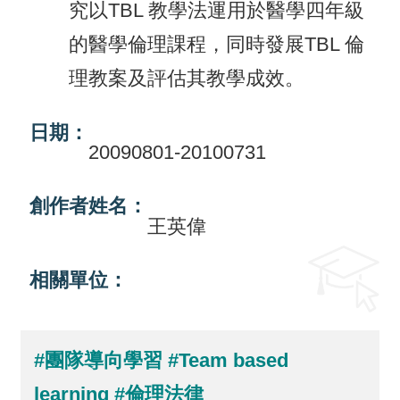
究以TBL 教學法運用於醫學四年級
回
的醫學倫理課程，同時發展TBL 倫
首
理教案及評估其教學成效。
頁
日期：
網
20090801-20100731
站
導
創作者姓名：
覽
王英偉
相關單位：
#團隊導向學習
#Team based
learning
#倫理法律