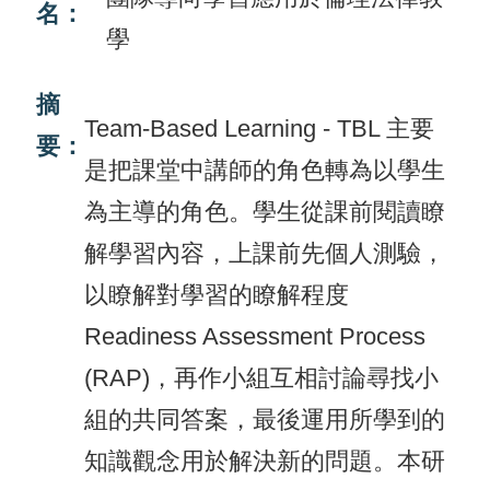
名：
學
活
動
摘
訊
Team-Based Learning - TBL 主要
要：
息
是把課堂中講師的角色轉為以學生
檔
為主導的角色。學生從課前閱讀瞭
案
解學習內容，上課前先個人測驗，
下
以瞭解對學習的瞭解程度
載
Readiness Assessment Process
相
(RAP)，再作小組互相討論尋找小
關
組的共同答案，最後運用所學到的
網
站
知識觀念用於解決新的問題。本研