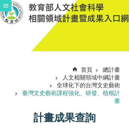
跳到主要內容區塊
進
階
搜
尋
計
首頁
總計畫
畫
人文相關領域中綱計畫
說
全球化下的台灣文史藝術
臺灣文史藝術課程強化、研發、植根計
明
畫
中
計畫成果查詢
程
計