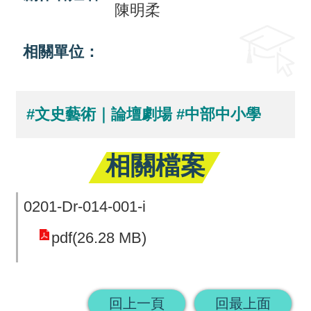
陳明柔
回
首
相關單位：
頁
網
#文史藝術｜論壇劇場
#中部中小學
站
導
相關檔案
覽
0201-Dr-014-001-i
pdf(26.28 MB)
回上一頁
回最上面