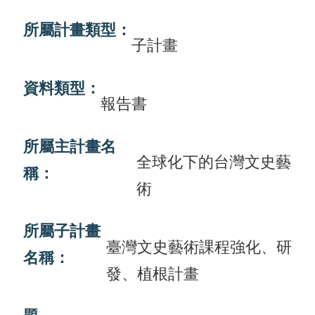
畫
所屬計畫類型：
子計畫
計
畫
資料類型：
申
報告書
請
所屬主計畫名
計
全球化下的台灣文史藝
畫
稱：
術
成
果
所屬子計畫
最
臺灣文史藝術課程強化、研
名稱：
新
發、植根計畫
訊
息