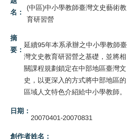
題
(中區)中小學教師臺灣文史藝術教
名：
活
育研習營
動
訊
摘
息
延續95年本系承辦之中小學教師臺
要：
灣文史教育研習營之基礎，並將相
檔
案
關課程規劃鎖定在中部地區臺灣文
下
史，以更深入的方式將中部地區的
載
區域人文特色介紹給中小學教師。
相
關
日期：
20070401-20070831
網
站
創作者姓名：