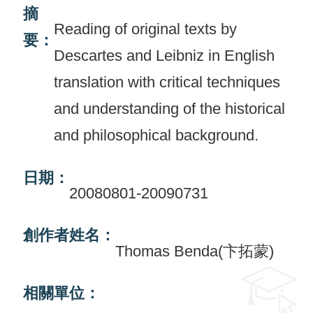
摘
Reading of original texts by
活
要：
動
Descartes and Leibniz in English
訊
translation with critical techniques
息
and understanding of the historical
檔
and philosophical background.
案
下
日期：
載
20080801-20090731
相
創作者姓名：
關
Thomas Benda(卞拓蒙)
網
站
相關單位：