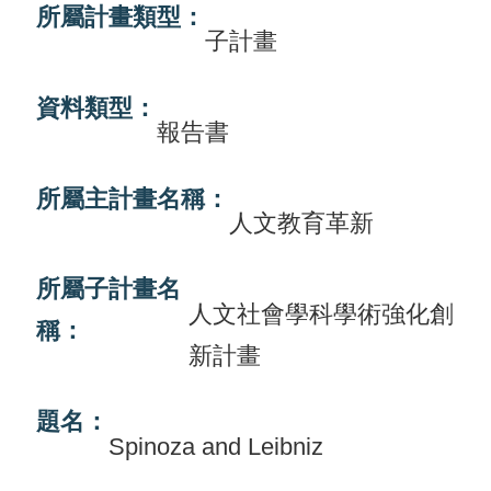
所屬計畫類型：
畫
子計畫
計
資料類型：
畫
報告書
申
請
所屬主計畫名稱：
人文教育革新
計
畫
所屬子計畫名
成
人文社會學科學術強化創
果
稱：
新計畫
最
新
題名：
Spinoza and Leibniz
訊
息